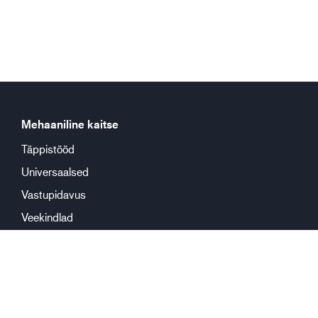
Mehaaniline kaitse
Täppistööd
Universaalsed
Vastupidavus
Veekindlad
Keemiline kaitse
Korduskasutus
Ühekorrakasutus