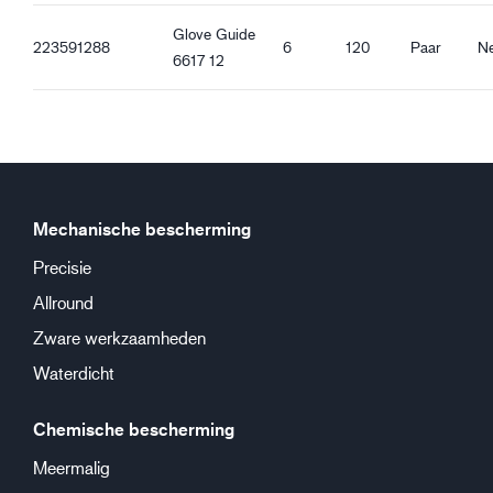
Glove Guide
223591288
6
120
Paar
N
6617 12
Mechanische bescherming
Precisie
Allround
Zware werkzaamheden
Waterdicht
Chemische bescherming
Meermalig