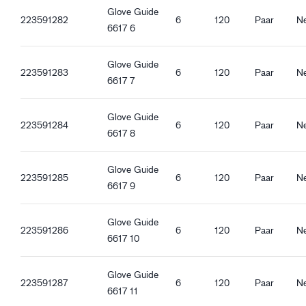
Glove Guide
223591282
6
120
Paar
N
Kwaliteitskenmerken
6617 6
DMF-vrij
Zonder glasvezel
Glove Guide
REACH-compatibel
223591283
6
120
Paar
N
6617 7
Oeko-Tex Confidence in textiles
Goedgekeurd voor contact met levensmiddelen - Alle
Glove Guide
soorten levensmiddelen
223591284
6
120
Paar
N
6617 8
Antistatisch
ESD
Glove Guide
223591285
6
120
Paar
N
Ergonomische eigenschappen
6617 9
Strak aansluitende pasvorm
Ventilerend
Glove Guide
223591286
6
120
Paar
N
Gebreide manchet
6617 10
Touchscreen functie
Goede droge grip
Glove Guide
Goede natte grip
223591287
6
120
Paar
N
6617 11
Goede oliegrip