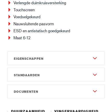
Verlengde duimkruisversterking
Touchscreen
Voedselgekeurd
Nauwsluitende pasvorm
ESD en antistatisch goedgekeurd
Maat 6-12
EIGENSCHAPPEN
STANDAARDEN
Duurzaamheid
7
EN 388:2016
DOCUMENTEN
Vingervaardigheid
4X42F
8
Gebruiksaanwijzing
IEC 61340-5-1
Gauge
Instruction of use GUIDE 6617.pdf
R:5.0x10⁶ Ω
DUURZAAMHEID
VINGERVAARDIGHEID