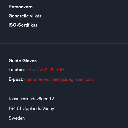
Personvern
Generelle vilkår
ISO-Sertifikat
Guide Gloves
Telefon:
+46 (0)321-29 300
E-post:
customerservice@guidegloves.com
Johanneslundsvägen 12
194 61 Upplands Väsby
Sweden