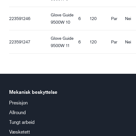
Strikket mansjett
Berøringsfunksjon
Glove Guide
223591246
6
120
Par
Nei
Godt tørt grep
9500W 10
Godt vått grep
Godt fet grep
Glove Guide
223591247
6
120
Par
Nei
Godt isete grep
9500W 11
Mekanisk beskyttelse
Presisjon
Allround
Tungt arbeid
Væsketett