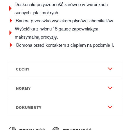
Doskonała przyczepność zarówno w warunkach
suchych, jak i mokrych.
Bariera przeciwko wyciekom płynów i chemikaliów.
Wyściółka z nylonu 18 gauge zapewniająca
maksymalną precyzję.
Ochrona przed kontaktem z ciepłem na poziomie 1.
CECHY
NORMY
Trwałość
6
EN 388:2016
DOKUMENTY
Zręczność
4131X
7
Instrukcja dla użytkownika
EN ISO 374-1:2016 Type A
Całkowita długość (cm)
Instruction of use GUIDE 9403.pdf
JKLMNOPT