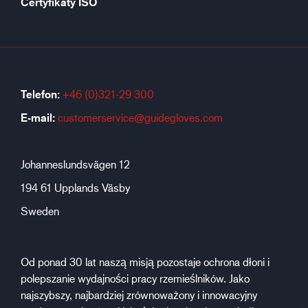
Certyfikaty ISO
Telefon:
+46 (0)321-29 300
E-mail:
customerservice@guidegloves.com
Johanneslundsvägen 12
194 61 Upplands Väsby
Sweden
Od ponad 30 lat naszą misją pozostaje ochrona dłoni i
polepszanie wydajności pracy rzemieślników. Jako
najszybszy, najbardziej zrównoważony i innowacyjny