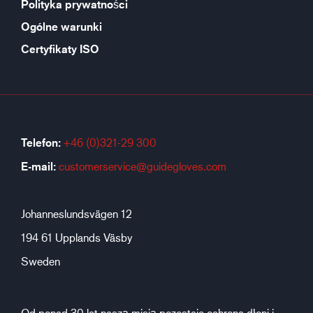
Polityka prywatności
Ogólne warunki
Certyfikaty ISO
Telefon:
+46 (0)321-29 300
E-mail:
customerservice@guidegloves.com
Johanneslundsvägen 12
194 61 Upplands Väsby
Sweden
Od ponad 30 lat naszą misją pozostaje ochrona dłoni i