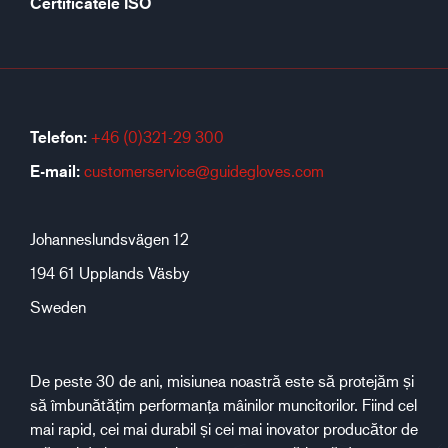
Certificatele ISO
Telefon:
+46 (0)321-29 300
E-mail:
customerservice@guidegloves.com
Johanneslundsvägen 12
194 61 Upplands Väsby
Sweden
De peste 30 de ani, misiunea noastră este să protejăm și
să îmbunătățim performanța mâinilor muncitorilor. Fiind cel
mai rapid, cei mai durabil și cei mai inovator producător de