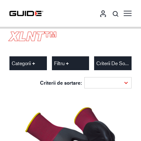
XLNT™
Categorii
Filtru
Criterii De Sortare
Criterii de sortare: