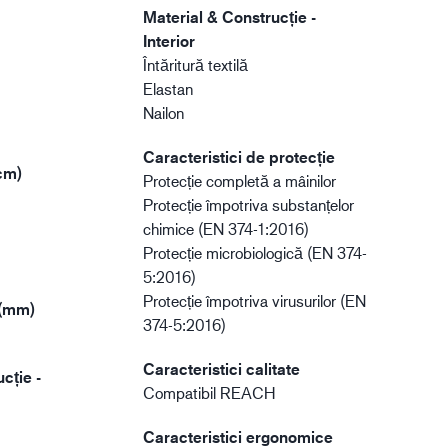
Material & Construcție -
Interior
Întăritură textilă
Elastan
Nailon
Caracteristici de protecție
cm)
Protecție completă a mâinilor
Protecție împotriva substanțelor
chimice (EN 374-1:2016)
Protecție microbiologică (EN 374-
5:2016)
Protecție împotriva virusurilor (EN
 (mm)
374-5:2016)
Caracteristici calitate
cție -
Compatibil REACH
Caracteristici ergonomice