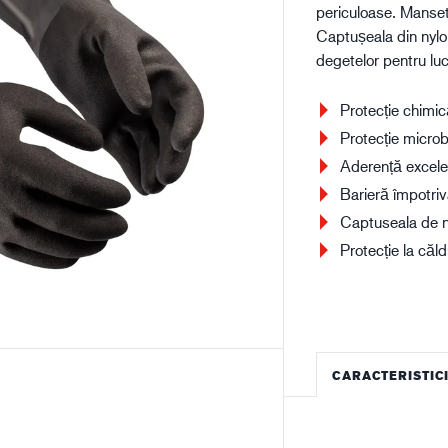
periculoase. Manset
Construcții
Lo
Captușeala din nylon
degetelor pentru luc
Protecție chimic
Protecție microbi
Aderență excelen
Barieră împotriv
Captuseala de n
Protecție la căl
CARACTERISTIC