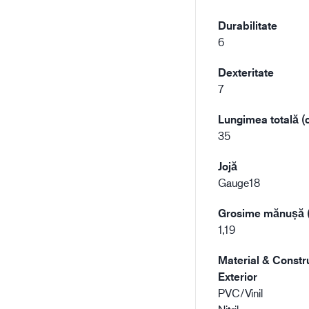
Durabilitate
6
Dexteritate
7
Lungimea totală (
35
Jojă
Gauge18
Grosime mănușă
1,19
Material & Constru
Exterior
PVC/Vinil