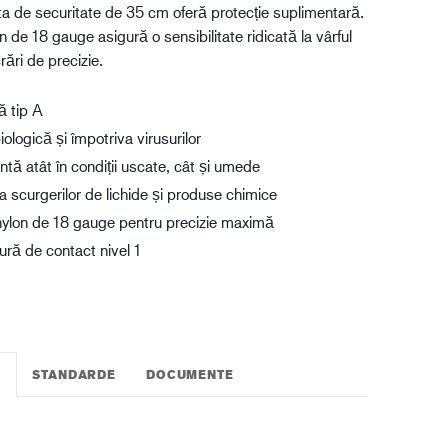
a de securitate de 35 cm oferă protecție suplimentară.
gistică
 de 18 gauge asigură o sensibilitate ridicată la vârful
rări de precizie.
ă tip A
ologică și împotriva virusurilor
tă atât în condiții uscate, cât și umede
a scurgerilor de lichide și produse chimice
ylon de 18 gauge pentru precizie maximă
dură de contact nivel 1
STANDARDE
DOCUMENTE
I