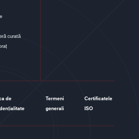
ce
eră curată
braț
ica de
Termeni
Certificatele
dențialitate
generali
ISO