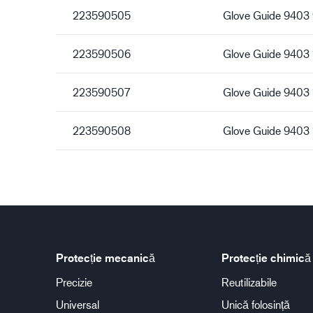
223590505
Glove Guide 9403
223590506
Glove Guide 9403
223590507
Glove Guide 9403 
223590508
Glove Guide 9403 
Protecție mecanică
Protecție chimică
Precizie
Reutilizabile
Universal
Unică folosință