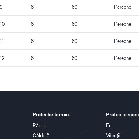
 9
6
60
Pereche
 10
6
60
Pereche
11
6
60
Pereche
12
6
60
Pereche
Protecție termică
Protecție spec
Răcire
Fel
Căldură
Vibrații