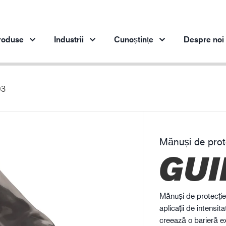
roduse
Industrii
Cunoștințe
Despre noi
03
Produse pe industrie
Inovaţie
Per
Industria de automobile
Produsele noastre inovatoare
Industria oțelului
Mănuși de prote
Industria oțelului
In
GUI
Industria ingineriei
Industria de petrol și gaze
Construcții
Mănuși de protecție
Logistică
aplicații de intens
creează o barieră ex