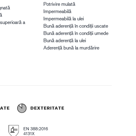
Potrivire mulată
gnată
Impermeabilă
ă
Impermeabilă la ulei
 superioară a
Bună aderență în condiții uscate
Bună aderență în condiții umede
Bună aderență la ulei
Aderență bună la murdărire
TATE
DEXTERITATE
E
EN 388:2016
4131X