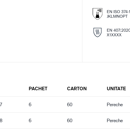
EN ISO 374-1
JKLMNOPT
EN 407:202
X1XXXX
PACHET
CARTON
UNITATE
7
6
60
Pereche
 8
6
60
Pereche