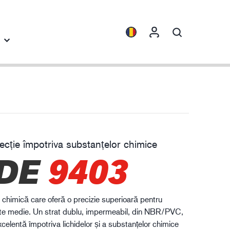
spective
Colecții
ENVI™
HXFIBR™
cție împotriva substanțelor chimice
dustria ingineriei
DE
9403
O.T.™
SPARX™
VIBRO™
 chimică care oferă o precizie superioară pentru
XLNT™
itate medie. Un strat dublu, impermeabil, din NBR/PVC,
celentă împotriva lichidelor și a substanțelor chimice