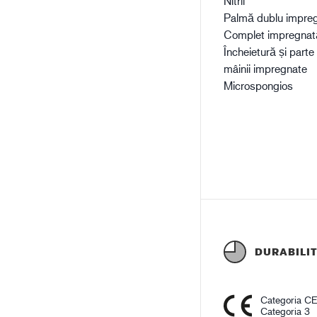
Nitril
Palmă dublu impre
Complet impregnat
Încheietură și parte
mâinii impregnate
Microspongios
DURABILI
Categoria C
Categoria 3