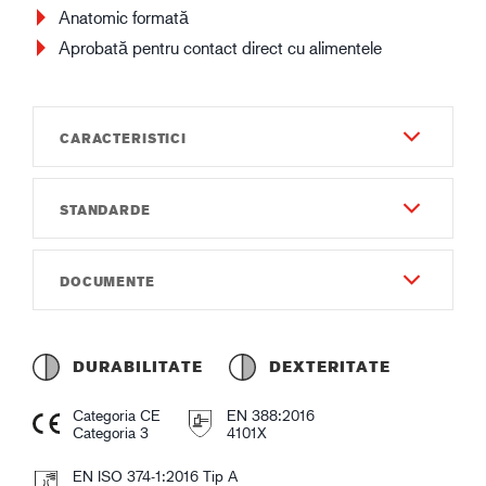
Anatomic formată
Aprobată pentru contact direct cu alimentele
CARACTERISTICI
STANDARDE
Durabilitate
4
EN 388:2016
DOCUMENTE
Dexteritate
4101X
4
Instrucțiuni de utilizare
EN ISO 374-1:2016 Tip A
Lungimea totală (cm)
Instruction of use GUIDE 4038.pdf
AJKLMNOPT
DURABILITATE
DEXTERITATE
33
Declarație de conformitate
EN ISO 374-5:2016
Categoria CE
EN 388:2016
Grosime mănușă (mm)
Declaration of Conformity GUIDE 4038.pdf
Categoria 3
4101X
VIRUS
0,38
EN ISO 374-1:2016 Tip A
Fișe produs