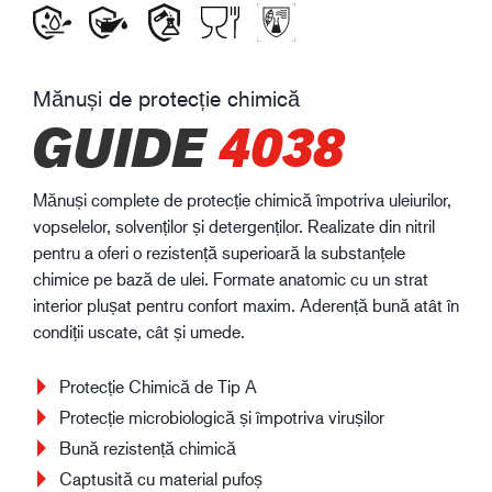
Mănuși de protecție chimică
GUIDE
4038
Mănuși complete de protecție chimică împotriva uleiurilor,
vopselelor, solvenților și detergenților. Realizate din nitril
pentru a oferi o rezistență superioară la substanțele
chimice pe bază de ulei. Formate anatomic cu un strat
interior plușat pentru confort maxim. Aderență bună atât în
condiții uscate, cât și umede.
Protecție Chimică de Tip A
Protecție microbiologică și împotriva virușilor
Bună rezistență chimică
Captusită cu material pufoș