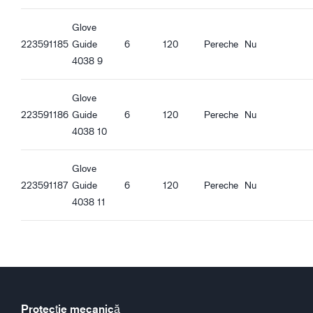
Caracteristici ergonomice
Glove
Potrivire standard
223591185
Guide
6
120
Pereche
Nu
Impermeabilă
4038 9
Impermeabilă la ulei
Bandă de încheietură dreaptă
Glove
Bună aderență în condiții uscate
223591186
Guide
6
120
Pereche
Nu
Bună aderență în condiții umede
4038 10
Bună aderență la ulei
Aderență bună la murdărire
Glove
223591187
Guide
6
120
Pereche
Nu
4038 11
Protecție mecanică