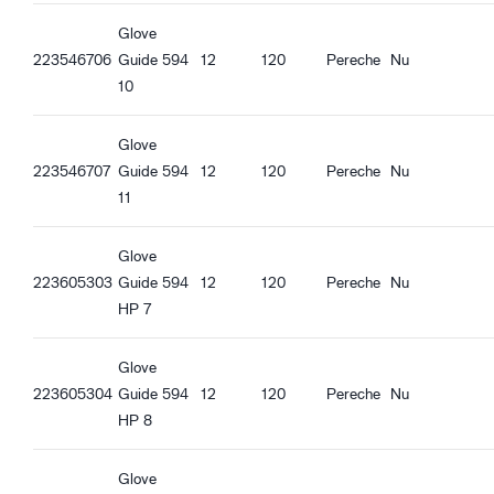
Încheietură tricotată
Glove
Bună aderență în condiții uscate
223546706
Guide 594
12
120
Pereche
Nu
Bună aderență în condiții umede
10
Bună aderență la ulei
Glove
223546707
Guide 594
12
120
Pereche
Nu
11
Glove
223605303
Guide 594
12
120
Pereche
Nu
HP 7
Glove
223605304
Guide 594
12
120
Pereche
Nu
HP 8
Glove