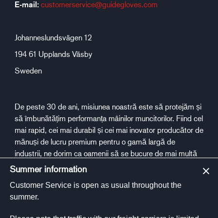
E-mail:
customerservice@guidegloves.com
Johanneslundsvägen 12
194 61 Upplands Väsby
Sweden
De peste 30 de ani, misiunea noastră este să protejăm și
să îmbunătățim performanța mâinilor muncitorilor. Fiind cel
mai rapid, cei mai durabil și cei mai inovator producător de
mănuși de lucru premium pentru o gamă largă de
industrii, ne dorim ca oamenii să se bucure de mai multă
siguranță și sănătate la locul de muncă.
Summer information
Customer Service is open as usual throughout the
Social media
summer.