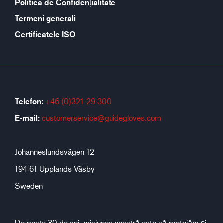
Politica de Confidențialitate
Termeni generali
Certificatele ISO
Telefon:
+46 (0)321-29 300
E-mail:
customerservice@guidegloves.com
Johanneslundsvägen 12
194 61 Upplands Väsby
Sweden
De peste 30 de ani, misiunea noastră este să protejăm și