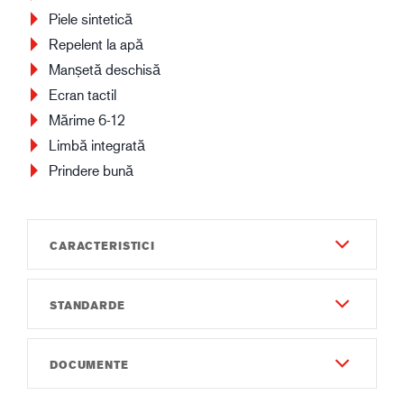
Piele sintetică
Repelent la apă
Manșetă deschisă
Ecran tactil
Mărime 6-12
Limbă integrată
Prindere bună
CARACTERISTICI
STANDARDE
Durabilitate
6
EN 388:2016
DOCUMENTE
Dexteritate
2111X
8