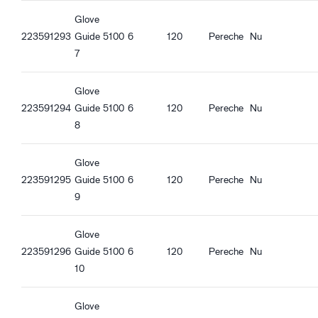
Guide 5100_hu-HU_Productsheet.pdf
Caracteristici ergonomice
Glove
Guide 5100_et-EE_Productsheet.pdf
Potrivire mulată
223591293
Guide 5100
6
120
Pereche
Nu
Ultra-subțire
7
Bandă de încheietură deschisă
Funcție Touch screen
Glove
Bună aderență în condiții uscate
223591294
Guide 5100
6
120
Pereche
Nu
8
Glove
223591295
Guide 5100
6
120
Pereche
Nu
9
Glove
223591296
Guide 5100
6
120
Pereche
Nu
10
Glove