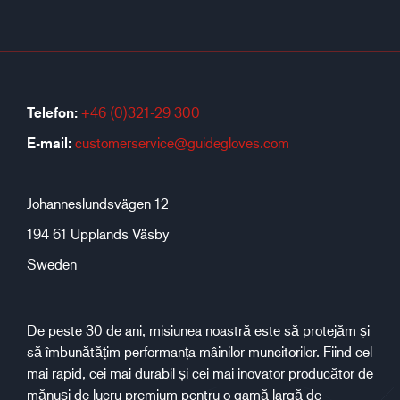
Telefon:
+46 (0)321-29 300
E-mail:
customerservice@guidegloves.com
Johanneslundsvägen 12
194 61 Upplands Väsby
Sweden
De peste 30 de ani, misiunea noastră este să protejăm și
să îmbunătățim performanța mâinilor muncitorilor. Fiind cel
mai rapid, cei mai durabil și cei mai inovator producător de
mănuși de lucru premium pentru o gamă largă de