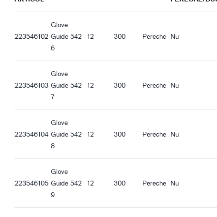
Compatibil REACH
Guide 542_es-ES_Productsheet.pdf
Guide 542_it-IT_Productsheet.pdf
Caracteristici ergonomice
Glove
Guide 542_fr-FR_Productsheet.pdf
Potrivire mulată
223546102
Guide 542
12
300
Pereche
Nu
Guide 542_pl-PL_Productsheet.pdf
Respirabil
6
Guide 542_ro-RO_Productsheet.pdf
Încheietură tricotată
Guide 542_hu-HU_Productsheet.pdf
Glove
Guide 542_et-EE_Productsheet.pdf
223546103
Guide 542
12
300
Pereche
Nu
7
Glove
223546104
Guide 542
12
300
Pereche
Nu
8
Glove
223546105
Guide 542
12
300
Pereche
Nu
9