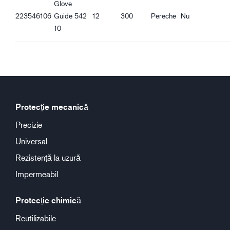
Glove
223546106
Guide 542
12
300
Pereche
Nu
10
Protecție mecanică
Precizie
Universal
Rezistență la uzură
Impermeabil
Protecție chimică
Reutilizabile