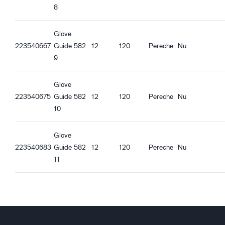
8
Încheietură tricotată
Funcție Touch screen
Glove
Bună aderență în condiții uscate
223540667
Guide 582
12
120
Pereche
Nu
Bună aderență în condiții umede
9
Glove
223540675
Guide 582
12
120
Pereche
Nu
10
Glove
223540683
Guide 582
12
120
Pereche
Nu
11