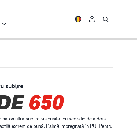
spective
Colecții
ENVI™
HXFIBR™
u subțire
dustria ingineriei
DE
650
O.T.™
SPARX™
VIBRO™
nailon ultra-subțire și aerisită, cu senzație de a doua
XLNT™
e tactilă extrem de bună. Palmă impregnată în PU. Pentru