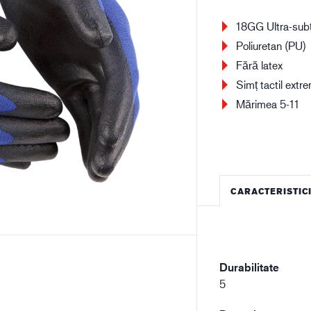
Construcții
Lo
18GG Ultra-subț
Poliuretan (PU)
Fără latex
Simț tactil extr
Mărimea 5-11
CARACTERISTIC
Durabilitate
5