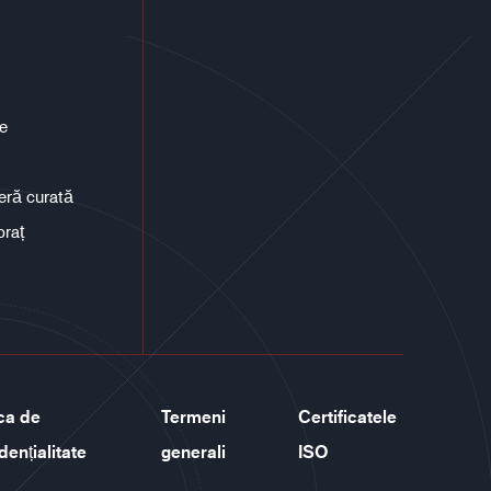
ce
eră curată
braț
ica de
Termeni
Certificatele
dențialitate
generali
ISO