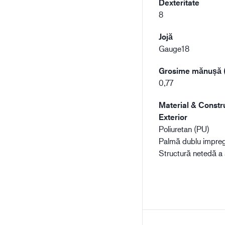
Dexteritate
8
Jojă
Gauge18
Grosime mănușă
0,77
Material & Constru
Exterior
Poliuretan (PU)
Palmă dublu impre
Structură netedă a 