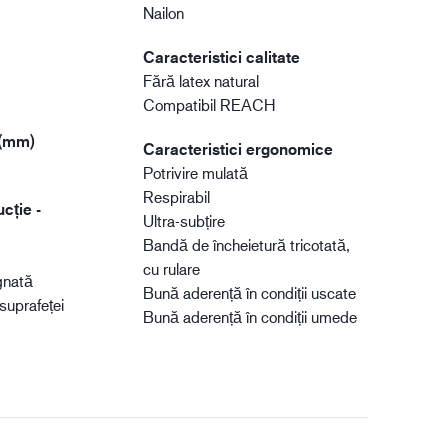
Nailon
Caracteristici calitate
Fără latex natural
Compatibil REACH
 (mm)
Caracteristici ergonomice
Potrivire mulată
Respirabil
cție -
Ultra-subțire
Bandă de încheietură tricotată,
cu rulare
gnată
Bună aderență în condiții uscate
suprafeței
Bună aderență în condiții umede