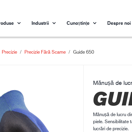
roduse
Industrii
Cunoștințe
Despre noi
Precizie
Precizie Fără Scame
Guide 650
Produse pe industrie
Inovaţie
Per
Industria de automobile
Produsele noastre inovatoare
Industria oțelului
Mănușă de lucr
Industria oțelului
In
GUI
Industria ingineriei
Industria de petrol și gaze
Construcții
Mănușă de lucru din 
Logistică
piele. Sensibilitat
lucrări de precizie.