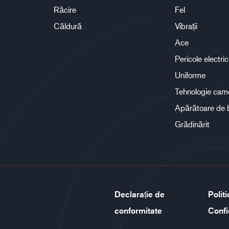
Răcire
Fel
Căldură
Vibrații
Ace
Pericole electri
Uniforme
Tehnologie cam
Apărătoare de 
Grădinărit
Declarație de
Polit
conformitate
Confi