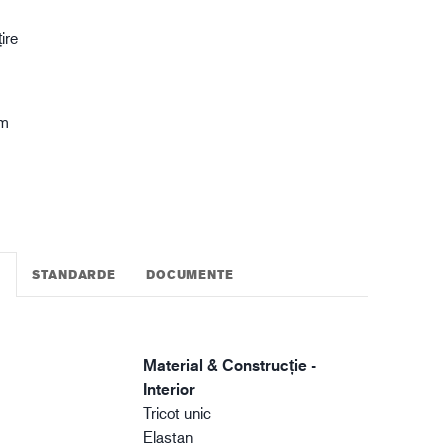
gistică
ire
em
STANDARDE
DOCUMENTE
I
Material & Construcție -
Interior
Tricot unic
Elastan