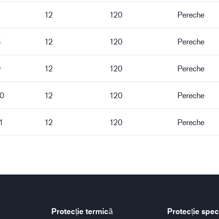
12
120
Pereche
8
12
120
Pereche
9
12
120
Pereche
10
12
120
Pereche
1
12
120
Pereche
Protecție termică
Protecție spec