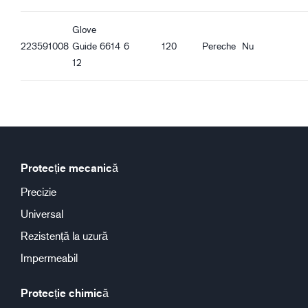
Glove
223591008
Guide 6614
6
120
Pereche
Nu
12
Protecție mecanică
Precizie
Universal
Rezistență la uzură
Impermeabil
Protecție chimică