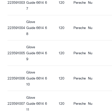
223591003
Guide 6614
6
120
Pereche
Nu
Funcție Touch screen
7
Bună aderență în condiții uscate
Bună aderență în condiții umede
Glove
Bună aderență la ulei
223591004
Guide 6614
6
120
Pereche
Nu
8
Glove
223591005
Guide 6614
6
120
Pereche
Nu
9
Glove
223591006
Guide 6614
6
120
Pereche
Nu
10
Glove
223591007
Guide 6614
6
120
Pereche
Nu
11