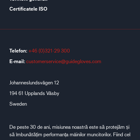
Certificatele ISO
Telefon:
+46 (0)321-29 300
E-mail:
customerservice@guidegloves.com
Johanneslundsvägen 12
194 61 Upplands Väsby
Sweden
De peste 30 de ani, misiunea noastră este să protejăm și
să îmbunătățim performanța mâinilor muncitorilor. Fiind cel