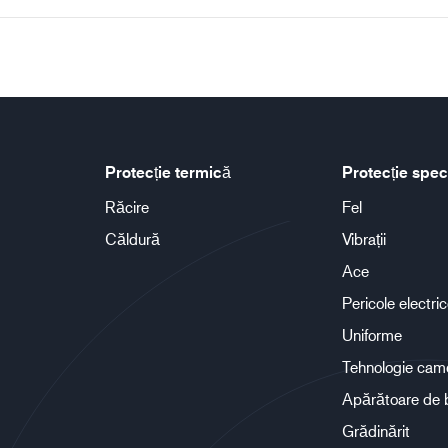
Protecție termică
Protecție spec
Răcire
Fel
Căldură
Vibrații
Ace
Pericole electri
Uniforme
Tehnologie cam
Apărătoare de 
Grădinărit