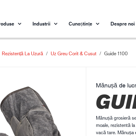
roduse
Industrii
Cunoștințe
Despre noi
Rezistență La Uzură
Uz Greu Corit & Cusut
Guide 1100
Produse pe industrie
Inovaţie
Per
Industria de automobile
Produsele noastre inovatoare
Industria oțelului
Mănușă de lucr
Industria oțelului
In
GUI
Industria ingineriei
Industria de petrol și gaze
Construcții
Mănușă grosieră se
Logistică
moale, rezistentă la
vacă tare. Mănușa e