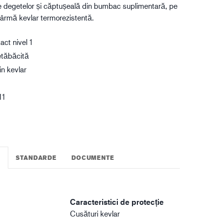
iile degetelor și căptușeală din bumbac suplimentară, pe
gistică
ârmă kevlar termorezistentă.
ct nivel 1
etăbăcită
in kevlar
11
STANDARDE
DOCUMENTE
I
Caracteristici de protecție
Cusături kevlar