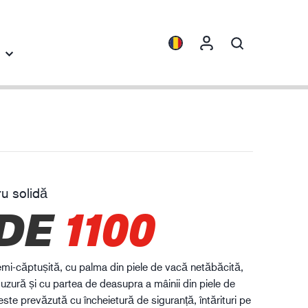
spective
Colecții
ENVI™
HXFIBR™
u solidă
dustria ingineriei
DE
1100
O.T.™
SPARX™
VIBRO™
mi-căptușită, cu palma din piele de vacă netăbăcită,
XLNT™
 uzură și cu partea de deasupra a mâinii din piele de
ste prevăzută cu încheietură de siguranță, întărituri pe