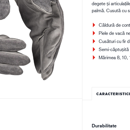
degete și articulaț
Construcții
Lo
palmă. Cusută cu s
Căldură de conta
Piele de vacă n
Cusături cu fir d
Semi-căptușită
Mărimea 8, 10, 
CARACTERISTIC
Durabilitate