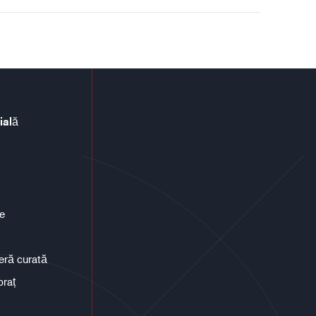
ială
ce
eră curată
braț