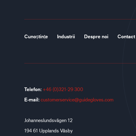
Cunoștințe
Industrii
Despre noi
Contact
Telefon:
+46 (0)321-29 300
E-mail:
customerservice@guidegloves.com
Johanneslundsvägen 12
194 61 Upplands Väsby