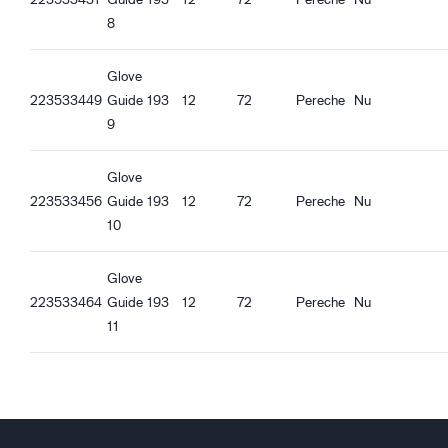
Caracteristici calitate
Guide 193_it-IT_Productsheet.pdf
8
Compatibil REACH
Guide 193_fr-FR_Productsheet.pdf
Guide 193_pl-PL_Productsheet.pdf
Glove
Caracteristici ergonomice
Guide 193_ro-RO_Productsheet.pdf
223533449
Guide 193
12
72
Pereche
Nu
La potrivire
Guide 193_hu-HU_Productsheet.pdf
9
Încheietură de siguranță
Guide 193_et-EE_Productsheet.pdf
Elastic la încheietura mâinii
Glove
223533456
Guide 193
12
72
Pereche
Nu
10
Glove
223533464
Guide 193
12
72
Pereche
Nu
11