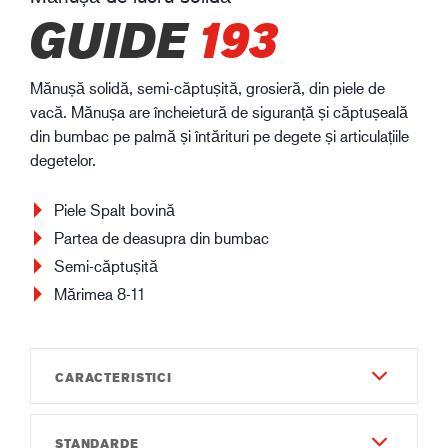
GUIDE
193
Mănușă solidă, semi-căptușită, grosieră, din piele de
vacă. Mănușa are încheietură de siguranță și căptușeală
din bumbac pe palmă și întărituri pe degete și articulațiile
degetelor.
Piele Spalt bovină
Partea de deasupra din bumbac
Semi-căptușită
Mărimea 8-11
CARACTERISTICI
STANDARDE
Durabilitate