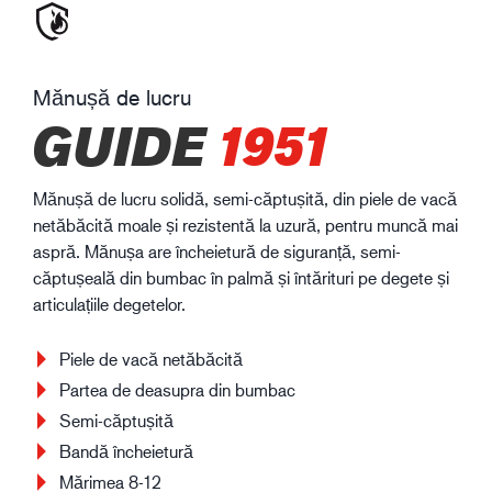
Mănușă de lucru
GUIDE
1951
Mănușă de lucru solidă, semi-căptușită, din piele de vacă
netăbăcită moale și rezistentă la uzură, pentru muncă mai
aspră. Mănușa are încheietură de siguranță, semi-
căptușeală din bumbac în palmă și întărituri pe degete și
articulațiile degetelor.
Piele de vacă netăbăcită
Partea de deasupra din bumbac
Semi-căptușită
Bandă încheietură
Mărimea 8-12