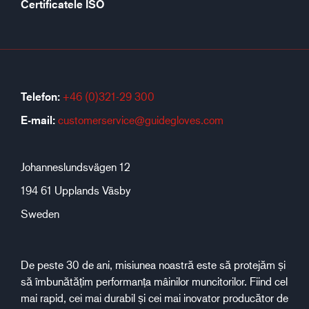
Certificatele ISO
Telefon:
+46 (0)321-29 300
E-mail:
customerservice@guidegloves.com
Johanneslundsvägen 12
194 61 Upplands Väsby
Sweden
De peste 30 de ani, misiunea noastră este să protejăm și
să îmbunătățim performanța mâinilor muncitorilor. Fiind cel
mai rapid, cei mai durabil și cei mai inovator producător de