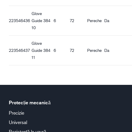
Bună aderență în condiții uscate
Bună aderență la ulei
Glove
223546436
Guide 384
6
72
Pereche
Da
10
Glove
223546437
Guide 384
6
72
Pereche
Da
11
Protecție mecanică
Precizie
Universal
Rezistență la uzură