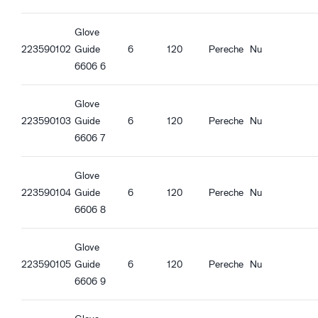
(100°C, EN 407)
Guide 6606_ro-RO_Productsheet.pdf
Guide 6606_hu-HU_Productsheet.pdf
Glove
Caracteristici calitate
Guide 6606_et-EE_Productsheet.pdf
223590102
Guide
6
120
Pereche
Nu
Fără DMF
6606 6
Fără fibră de sticlă
Compatibil REACH
Glove
Oeko-Tex Confidence in textiles
223590103
Guide
6
120
Pereche
Nu
Aprobată pentru utilizarea cu alimente - Toate tipurile de
6606 7
alimente
Antistatică
Glove
ESD
223590104
Guide
6
120
Pereche
Nu
6606 8
Caracteristici ergonomice
Potrivire mulată
Respirabil
Glove
Încheietură de siguranță lungă
223590105
Guide
6
120
Pereche
Nu
Funcție Touch screen
6606 9
Bună aderență în condiții uscate
Bună aderență în condiții umede