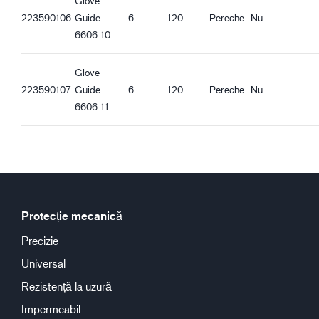
Glove
Bună aderență la ulei
223590106
Guide
6
120
Pereche
Nu
6606 10
Glove
223590107
Guide
6
120
Pereche
Nu
6606 11
Protecție mecanică
Precizie
Universal
Rezistență la uzură
Impermeabil