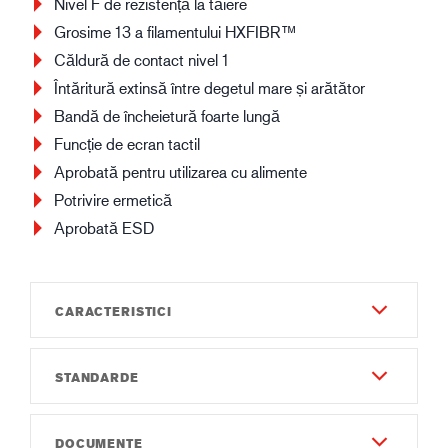
Nivel F de rezistență la tăiere
Grosime 13 a filamentului HXFIBR™
Căldură de contact nivel 1
Întăritură extinsă între degetul mare și arătător
Bandă de încheietură foarte lungă
Funcție de ecran tactil
Aprobată pentru utilizarea cu alimente
Potrivire ermetică
Aprobată ESD
CARACTERISTICI
STANDARDE
Lungimea totală (cm)
285-340 mm
EN 388:2016
DOCUMENTE