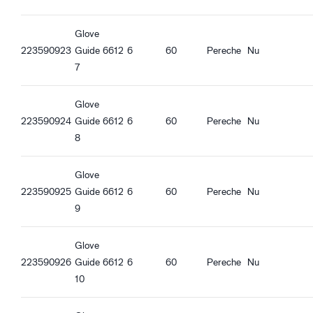
Compatibil REACH
Aprobată pentru utilizarea cu alimente - Toate tipurile de
Glove
alimente
223590923
Guide 6612
6
60
Pereche
Nu
Antistatică
7
ESD
Glove
Caracteristici ergonomice
223590924
Guide 6612
6
60
Pereche
Nu
Potrivire mulată
8
Suprafața palmei impermeabilă
Suprafața palmei impermeabilă la ulei
Glove
Încheietură tricotată
223590925
Guide 6612
6
60
Pereche
Nu
Funcție Touch screen
9
Bună aderență în condiții uscate
Bună aderență în condiții umede
Bună aderență la ulei
Glove
223590926
Guide 6612
6
60
Pereche
Nu
10