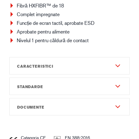
Fibră HXFIBR™ de 18
Complet impregnate
Funcție de ecran tactil, aprobate ESD
Aprobate pentru alimente
Nivelul 1 pentru căldură de contact
CARACTERISTICI
STANDARDE
Jojă
Gauge18
EN 388:2016
DOCUMENTE
Material & Construcție - Exterior
4X42DP
Nitril
Instrucțiuni de utilizare
IEC 61340-5-1
Palmă dublu impregnată
Instruction of use GUIDE 6612.pdf
R:1.4x10⁶-2.9x10⁸Ω
Complet impregnată
Categoria CE
EN 388:2016
Structura suprafeței cu granulație fină