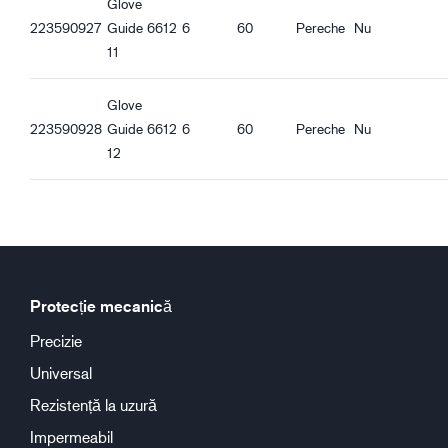
Glove
223590927
Guide 6612
6
60
Pereche
Nu
11
Glove
223590928
Guide 6612
6
60
Pereche
Nu
12
Protecție mecanică
Precizie
Universal
Rezistență la uzură
Impermeabil