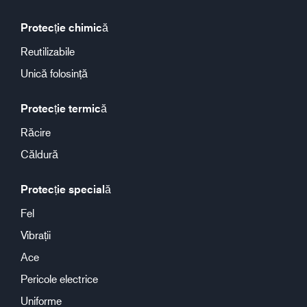
Protecție chimică
Reutilizabile
Unică folosință
Protecție termică
Răcire
Căldură
Protecție specială
Fel
Vibrații
Ace
Pericole electrice
Uniforme