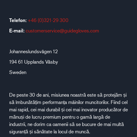
Telefon:
+46 (0)321-29 300
E-mail:
customerservice@guidegloves.com
Johanneslundsvägen 12
194 61 Upplands Väsby
Sweden
De peste 30 de ani, misiunea noastră este să protejăm și
să îmbunătățim performanța mâinilor muncitorilor. Fiind cel
mai rapid, cei mai durabil și cei mai inovator producător de
mănuși de lucru premium pentru o gamă largă de
industrii, ne dorim ca oamenii să se bucure de mai multă
siguranță și sănătate la locul de muncă.