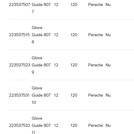
Compatibil REACH
Guide 807_es-ES_Productsheet.pdf
223537507
Guide 807
12
120
Pereche
Nu
Guide 807_it-IT_Productsheet.pdf
7
Caracteristici ergonomice
Guide 807_fr-FR_Productsheet.pdf
Potrivire standard
Guide 807_pl-PL_Productsheet.pdf
Glove
Hidrofugă
Guide 807_ro-RO_Productsheet.pdf
223537515
Guide 807
12
120
Pereche
Nu
Încheietură tricotată
Guide 807_hu-HU_Productsheet.pdf
8
Bună aderență în condiții uscate
Guide 807_et-EE_Productsheet.pdf
Glove
223537523
Guide 807
12
120
Pereche
Nu
9
Glove
223537531
Guide 807
12
120
Pereche
Nu
10
Glove
223537532
Guide 807
12
120
Pereche
Nu
11