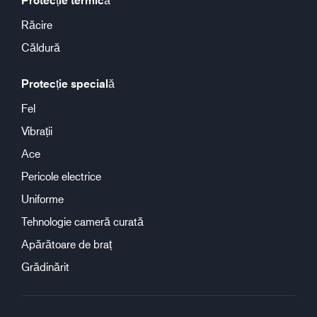
Protecție termică
Răcire
Căldură
Protecție specială
Fel
Vibrații
Ace
Pericole electrice
Uniforme
Tehnologie cameră curată
Apărătoare de braț
Grădinărit