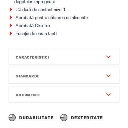
degetelor impregnate
Căldură de contact nivel 1
Aprobată pentru utilizarea cu alimente
Aprobată Öko-Tex
Funcție de ecran tactil
CARACTERISTICI
STANDARDE
Durabilitate
6
EN 420:2003 + A1:2009
DOCUMENTE
Dexteritate
EN 388:2016
6
Instrucțiuni de utilizare
4121X
Jojă
Instruction of use GUIDE 9503.pdf
DURABILITATE
DEXTERITATE
EN 407:2004
Gauge18