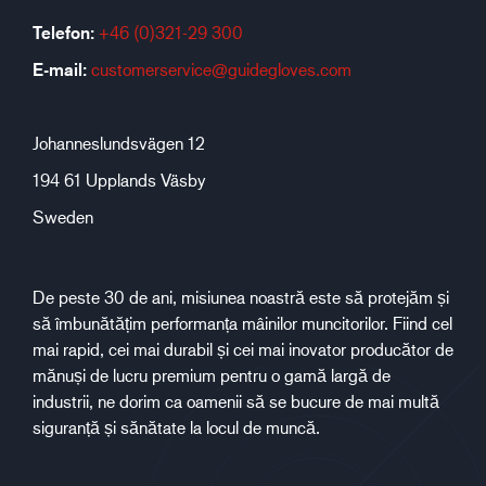
Telefon:
+46 (0)321-29 300
E-mail:
customerservice@guidegloves.com
Johanneslundsvägen 12
194 61 Upplands Väsby
Sweden
De peste 30 de ani, misiunea noastră este să protejăm și
să îmbunătățim performanța mâinilor muncitorilor. Fiind cel
mai rapid, cei mai durabil și cei mai inovator producător de
mănuși de lucru premium pentru o gamă largă de
industrii, ne dorim ca oamenii să se bucure de mai multă
siguranță și sănătate la locul de muncă.