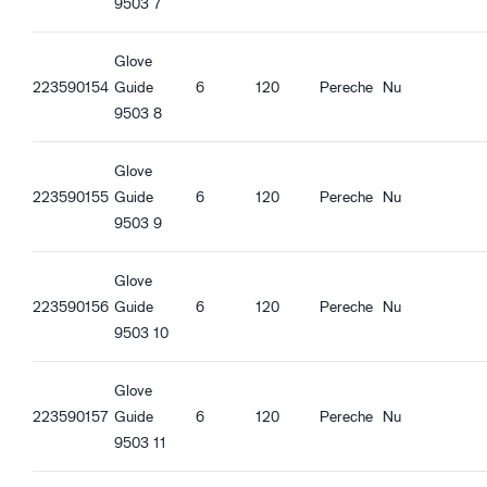
9503 7
Oeko-Tex Confidence in textiles
Aprobată pentru utilizarea cu alimente - Toate tipurile de
Glove
alimente
223590154
Guide
6
120
Pereche
Nu
9503 8
Caracteristici ergonomice
Potrivire mulată
Glove
Respirabil
223590155
Guide
6
120
Pereche
Nu
Suprafața palmei impermeabilă
9503 9
Suprafața palmei impermeabilă la ulei
Încheietură tricotată
Funcție Touch screen
Glove
Bună aderență în condiții uscate
223590156
Guide
6
120
Pereche
Nu
Bună aderență în condiții umede
9503 10
Bună aderență la ulei
Aderență bună la murdărire
Glove
223590157
Guide
6
120
Pereche
Nu
9503 11