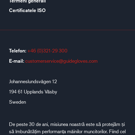
Termeni generali
Certificatele ISO
Telefon:
+46 (0)321-29 300
E-mail:
customerservice@guidegloves.com
Johanneslundsvägen 12
194 61 Upplands Väsby
Sweden
De peste 30 de ani, misiunea noastră este să protejăm și
să îmbunătățim performanța mâinilor muncitorilor. Fiind cel