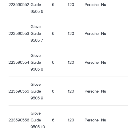
Caracteristici calitate
223590552
Guide
6
120
Pereche
Nu
Fără DMF
9505 6
Compatibil REACH
Oeko-Tex Confidence in textiles
Glove
Aprobată pentru utilizarea cu alimente - Toate tipurile de
223590553
Guide
6
120
Pereche
Nu
alimente
9505 7
Caracteristici ergonomice
Glove
Potrivire mulată
223590554
Guide
6
120
Pereche
Nu
Respirabil
9505 8
Palmă hidrofugă
Suprafața palmei oleofobă
Încheietură tricotată
Glove
Funcție Touch screen
223590555
Guide
6
120
Pereche
Nu
Bună aderență în condiții uscate
9505 9
Bună aderență în condiții umede
Bună aderență la ulei
Glove
Aderență bună la murdărire
223590556
Guide
6
120
Pereche
Nu
9505 10