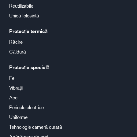
Reutilizabile
Unică folosință
Protecție termică
Răcire
Căldură
Protecție specială
Fel
Vibrații
Ace
Pericole electrice
Uniforme
Tehnologie cameră curată
Apărătoare de braț