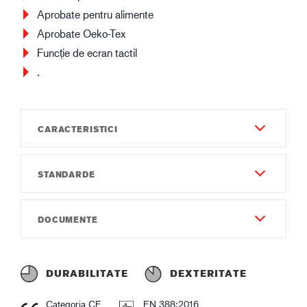
Aprobate pentru alimente
Aprobate Oeko-Tex
Funcție de ecran tactil
.
CARACTERISTICI
STANDARDE
Durabilitate
6
EN 388:2016
DOCUMENTE
Dexteritate
4X43C
7
Instrucțiuni de utilizare
EN 407:2020
Jojă
Instruction of use GUIDE 9505.pdf
X1XXXX
DURABILITATE
DEXTERITATE
Gauge18
Declarație de conformitate
Categoria CE
EN 388:2016