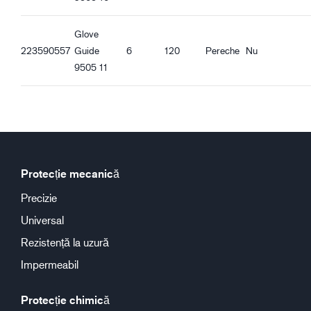
Glove
223590557
Guide
6
120
Pereche
Nu
9505 11
Protecție mecanică
Precizie
Universal
Rezistență la uzură
Impermeabil
Protecție chimică