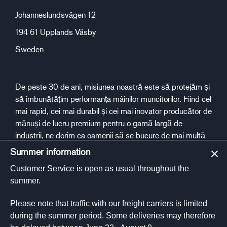
Johanneslundsvägen 12
194 61 Upplands Väsby
Sweden
De peste 30 de ani, misiunea noastră este să protejăm și
să îmbunătățim performanța mâinilor muncitorilor. Fiind cel
mai rapid, cei mai durabil și cei mai inovator producător de
mănuși de lucru premium pentru o gamă largă de
industrii, ne dorim ca oamenii să se bucure de mai multă
siguranță și sănătate la locul de muncă.
Summer information
Customer Service is open as usual throughout the
Social media
summer.
Please note that traffic with our freight carriers is limited
during the summer period. Some deliveries may therefore