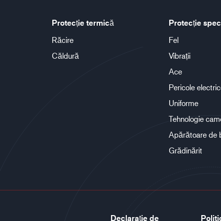
Protecție termică
Protecție spec
Răcire
Fel
Căldură
Vibrații
Ace
Pericole electri
Uniforme
Tehnologie cam
Apărătoare de 
Grădinărit
Declarație de
Polit