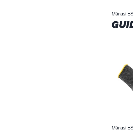
Mănuși E
GUI
Mănuși E