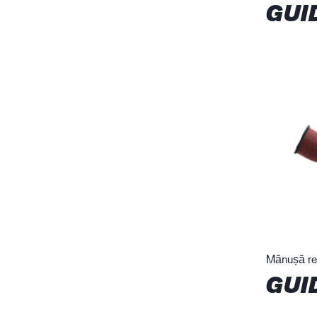
GUI
Mănușă rez
GUI