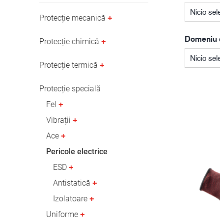
Industria de petrol și gaze
Nicio sel
Protecție mecanică
Domeniu d
Protecție chimică
Nicio sel
Protecție termică
Protecție specială
Fel
Vibrații
Ace
Pericole electrice
ESD
Antistatică
Izolatoare
Uniforme