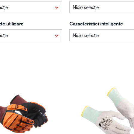
Construcții
Lo
ecție
Nicio selecție
e utilizare
Caracteristici inteligente
ecție
Nicio selecție