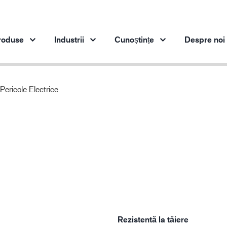
roduse
Industrii
Cunoștințe
Despre noi
Pericole Electrice
Produse pe industrie
Inovaţie
Per
Industria de automobile
Produsele noastre inovatoare
Industria oțelului
Industria oțelului
In
Industria ingineriei
Industria de petrol și gaze
Construcții
Logistică
Rezistentă la tăiere