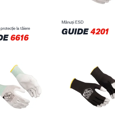
Mănuși ESD
rotecție la tăiere
GUIDE
4201
DE
6616