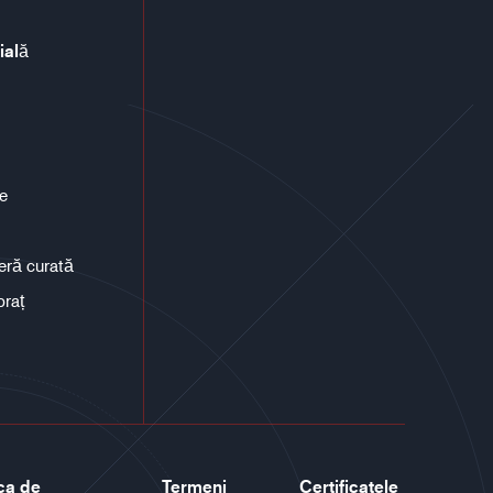
ială
ce
eră curată
braț
ica de
Termeni
Certificatele