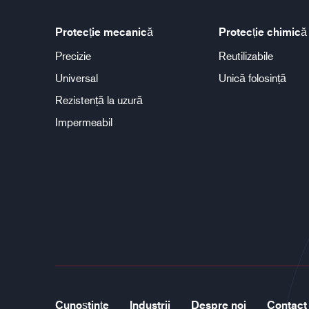
Protecție mecanică
Protecție chimică
Precizie
Reutilizabile
Universal
Unică folosință
Rezistență la uzură
Impermeabil
Cunoștințe
Industrii
Despre noi
Contact