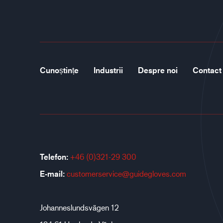
Cunoștințe
Industrii
Despre noi
Contact
Telefon:
+46 (0)321-29 300
E-mail:
customerservice@guidegloves.com
Johanneslundsvägen 12