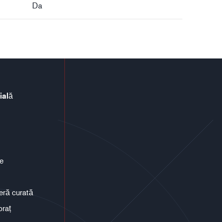
Da
ială
ce
eră curată
braț