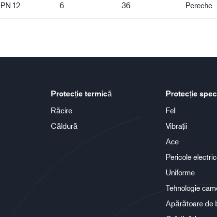
CPN 12
6
36
Pereche
Protecție termică
Protecție spec
Răcire
Fel
Căldură
Vibrații
Ace
Pericole electri
Uniforme
Tehnologie cam
Apărătoare de 