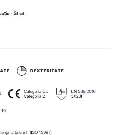
cție - Strat
TATE
DEXTERITATE
Categoria CE
EN 388:2016
3
Categoria 2
3X23F
-10
stență la tăiere F (ISO 13997)