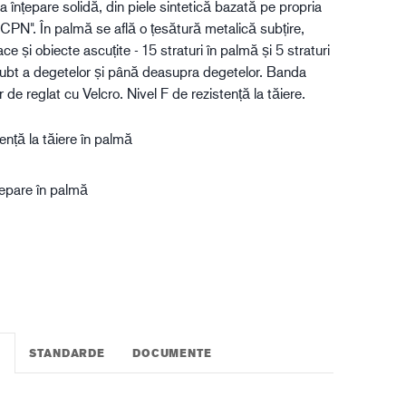
 înțepare solidă, din piele sintetică bazată pe propria
gistică
 CPN". În palmă se află o țesătură metalică subțire,
ce și obiecte ascuțite - 15 straturi în palmă și 5 straturi
ubt a degetelor și până deasupra degetelor. Banda
r de reglat cu Velcro. Nivel F de rezistență la tăiere.
tență la tăiere în palmă
țepare în palmă
STANDARDE
DOCUMENTE
I