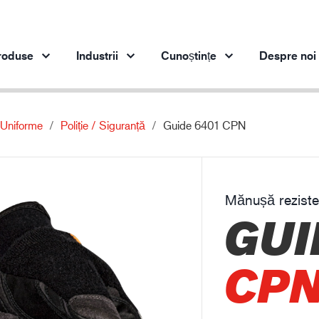
roduse
Industrii
Cunoștințe
Despre noi
Uniforme
Poliție / Siguranță
Guide 6401 CPN
Produse pe industrie
Inovaţie
Per
Industria de automobile
Produsele noastre inovatoare
Industria oțelului
Mănușă reziste
Industria oțelului
In
GUI
Industria ingineriei
Industria de petrol și gaze
CP
Construcții
Logistică