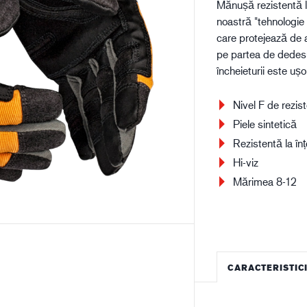
Mănușă rezistentă la
Construcții
Lo
noastră "tehnologie
care protejează de a
pe partea de dedes
încheieturii este ușo
Nivel F de rezis
Piele sintetică
Rezistentă la în
Hi-viz
Mărimea 8-12
CARACTERISTIC