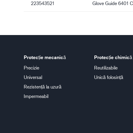
223543521
Glove Guide 6401 
Protecție mecanică
Protecție chimică
Precizie
Reutilizabile
Universal
Unică folosință
Rezistență la uzură
Impermeabil