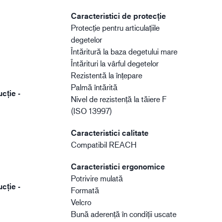
Caracteristici de protecție
Protecție pentru articulațiile
degetelor
Întăritură la baza degetului mare
Întărituri la vârful degetelor
Rezistentă la înțepare
Palmă întărită
cție -
Nivel de rezistență la tăiere F
(ISO 13997)
Caracteristici calitate
Compatibil REACH
Caracteristici ergonomice
Potrivire mulată
cție -
Formată
Velcro
Bună aderență în condiții uscate