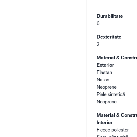
Durabilitate
6
Dexteritate
2
Material & Constru
Exterior
Elastan
Nailon
Neoprene
Piele sintetică
Neoprene
Material & Constru
Interior
Fleece poliester
Semi-căptușită