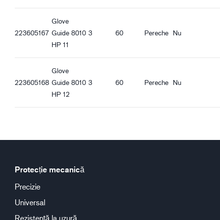
Bună aderență în condiții uscate
Bună aderență în condiții umede
Glove
223605167
Guide 8010
3
60
Pereche
Nu
HP 11
Glove
223605168
Guide 8010
3
60
Pereche
Nu
HP 12
Protecție mecanică
Precizie
Universal
Rezistență la uzură