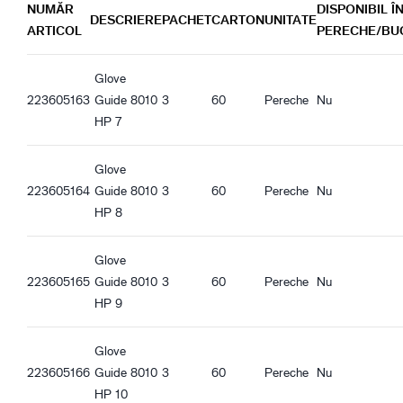
Semi-căptușită
NUMĂR
DISPONIBIL Î
Guide 8010_de-DE_Productsheet.pdf
DESCRIERE
PACHET
CARTON
UNITATE
ARTICOL
PERECHE/BU
Material & Construcție - Strat intermediar
Guide 8010_es-ES_Productsheet.pdf
Spumă de amortizare
Guide 8010_it-IT_Productsheet.pdf
Glove
Guide 8010_fr-FR_Productsheet.pdf
223605163
Guide 8010
3
60
Pereche
Nu
Caracteristici de protecție
Guide 8010_pl-PL_Productsheet.pdf
HP 7
Antivibraţii
Guide 8010_ro-RO_Productsheet.pdf
Guide 8010_hu-HU_Productsheet.pdf
Co-branding
Glove
Guide 8010_et-EE_Productsheet.pdf
Guide GTX
223605164
Guide 8010
3
60
Pereche
Nu
HP 8
Caracteristici calitate
Fără silicon organic
Glove
Fără latex natural
223605165
Guide 8010
3
60
Pereche
Nu
Compatibil REACH
HP 9
Caracteristici ergonomice
Potrivire mulată
Glove
Respirabil
223605166
Guide 8010
3
60
Pereche
Nu
Velcro
HP 10