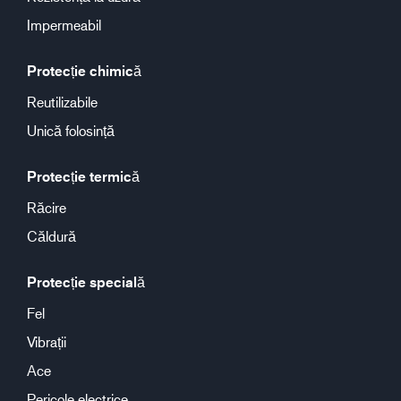
Impermeabil
Protecție chimică
Reutilizabile
Unică folosință
Protecție termică
Răcire
Căldură
Protecție specială
Fel
Vibrații
Ace
Pericole electrice