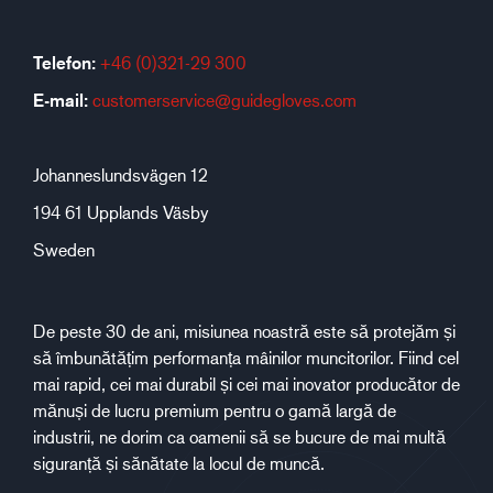
Telefon:
+46 (0)321-29 300
E-mail:
customerservice@guidegloves.com
Johanneslundsvägen 12
194 61 Upplands Väsby
Sweden
De peste 30 de ani, misiunea noastră este să protejăm și
să îmbunătățim performanța mâinilor muncitorilor. Fiind cel
mai rapid, cei mai durabil și cei mai inovator producător de
mănuși de lucru premium pentru o gamă largă de
industrii, ne dorim ca oamenii să se bucure de mai multă
siguranță și sănătate la locul de muncă.