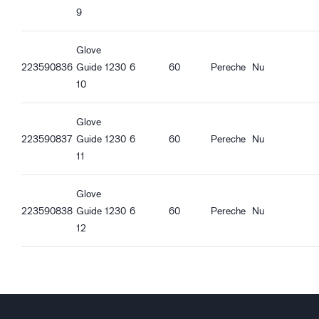
Elastic la încheietura mâinii
9
Glove
223590836
Guide 1230
6
60
Pereche
Nu
10
Glove
223590837
Guide 1230
6
60
Pereche
Nu
11
Glove
223590838
Guide 1230
6
60
Pereche
Nu
12