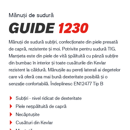
Mănuși de sudură
GUIDE
1230
Mănuși de sudură subțiri, confecționate din piele presată
de capră, rezistente și moi. Potrivite pentru sudură TIG.
Manșeta este din piele de vită șpăltuită cu pânză subțire
din bumbac în interior și toate cusăturile din Kevlar
rezistent la căldură. Mănușile au pereți laterali ai degetelor
care vă oferă cea mai bună dexteritate posibilă și o
senzație confortabilă. Îndeplinesc EN12477 Tip B
Subțiri - nivel ridicat de dexteritate
Piele neșpăltuită de capră
Necăptușite
Cusături din Kevlar