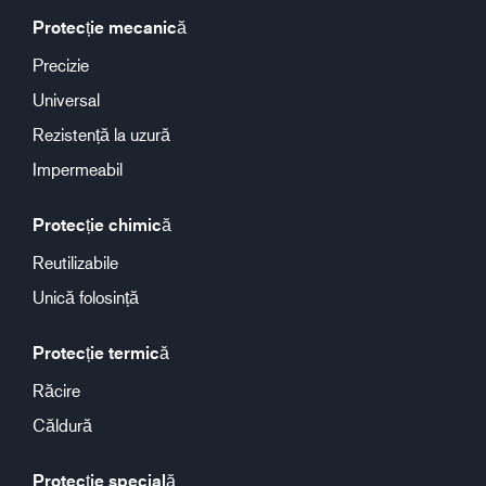
Protecție mecanică
Precizie
Universal
Rezistență la uzură
Impermeabil
Protecție chimică
Reutilizabile
Unică folosință
Protecție termică
Răcire
Căldură
Protecție specială