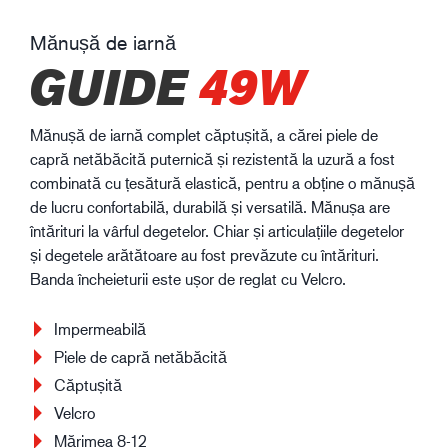
Mănușă de iarnă
GUIDE
49W
Mănușă de iarnă complet căptușită, a cărei piele de
capră netăbăcită puternică și rezistentă la uzură a fost
combinată cu țesătură elastică, pentru a obține o mănușă
de lucru confortabilă, durabilă și versatilă. Mănușa are
întărituri la vârful degetelor. Chiar și articulațiile degetelor
și degetele arătătoare au fost prevăzute cu întărituri.
Banda încheieturii este ușor de reglat cu Velcro.
Impermeabilă
Piele de capră netăbăcită
Căptușită
Velcro
Mărimea 8-12