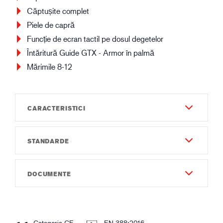
Căptușite complet
Piele de capră
Funcție de ecran tactil pe dosul degetelor
Întăritură Guide GTX - Armor în palmă
Mărimile 8-12
CARACTERISTICI
STANDARDE
Material & Construcție - Exterior
Poliester
EN 388:2016
Piele netăbăcită de capră
DOCUMENTE
3242X
Model de prindere din silicon
Guide GTX - Armor
Instrucțiuni de utilizare
EN 511:2006
Instruction of use GUIDE 5702W.pdf
331
Material & Construcție - Interior
Categoria CE
EN 388:2016