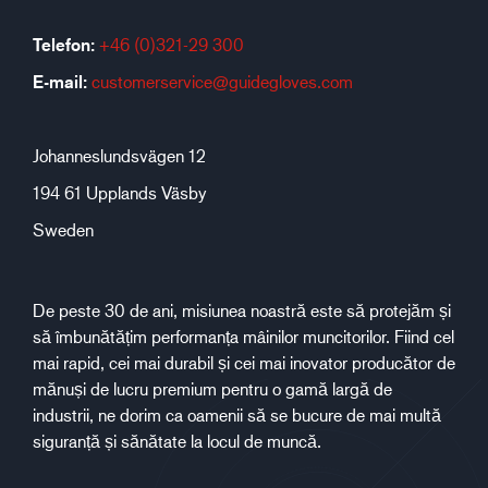
Telefon:
+46 (0)321-29 300
E-mail:
customerservice@guidegloves.com
Johanneslundsvägen 12
194 61 Upplands Väsby
Sweden
De peste 30 de ani, misiunea noastră este să protejăm și
să îmbunătățim performanța mâinilor muncitorilor. Fiind cel
mai rapid, cei mai durabil și cei mai inovator producător de
mănuși de lucru premium pentru o gamă largă de
industrii, ne dorim ca oamenii să se bucure de mai multă
siguranță și sănătate la locul de muncă.