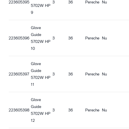
223605395
3
36
Pereche
Nu
5702W HP
Caracteristici calitate
9
Compatibil REACH
Caracteristici ergonomice
Glove
Potrivire standard
Guide
223605396
3
36
Pereche
Nu
Căptușită pentru căldură
5702W HP
Rezistentă la vânt
10
Impermeabilă
Încheietură tricotată
Glove
Bună aderență în condiții uscate
Guide
Bună aderență în condiții umede
223605397
3
36
Pereche
Nu
5702W HP
Aderență bună la murdărire
11
Glove
Guide
223605398
3
36
Pereche
Nu
5702W HP
12