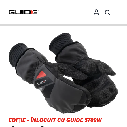
EDIȚIE
-
ÎNLOCUIT CU GUIDE 5700W