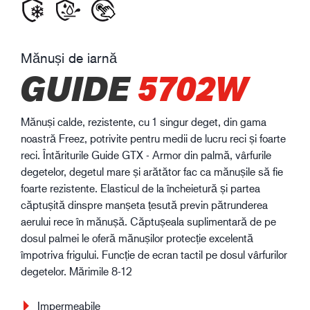
Mănuși de iarnă
GUIDE
5702W
Mănuși calde, rezistente, cu 1 singur deget, din gama
noastră Freez, potrivite pentru medii de lucru reci și foarte
reci. Întăriturile Guide GTX - Armor din palmă, vârfurile
degetelor, degetul mare și arătător fac ca mănușile să fie
foarte rezistente. Elasticul de la încheietură și partea
căptușită dinspre manșeta țesută previn pătrunderea
aerului rece în mănușă. Căptușeala suplimentară de pe
dosul palmei le oferă mănușilor protecție excelentă
împotriva frigului. Funcție de ecran tactil pe dosul vârfurilor
degetelor. Mărimile 8-12
Impermeabile