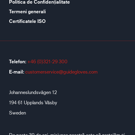
Politica de Confidențialitate
Termeni generali
Certificatele ISO
Telefon:
+46 (0)321-29 300
E-mail:
customerservice@guidegloves.com
Johanneslundsvägen 12
194 61 Upplands Väsby
Sweden
De peste 30 de ani, misiunea noastră este să protejăm și