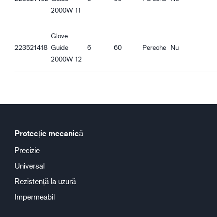
2000W 11
Glove
223521418
Guide
6
60
Pereche
Nu
2000W 12
Protecție mecanică
Precizie
Universal
Rezistență la uzură
Impermeabil