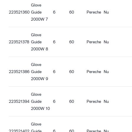
Bandă de încheietură deschisă
Guide 2000W_de-DE_Productsheet.pdf
Glove
Guide 2000W_es-ES_Productsheet.pdf
223521360
Guide
6
60
Pereche
Nu
Guide 2000W_it-IT_Productsheet.pdf
2000W 7
Guide 2000W_fr-FR_Productsheet.pdf
Guide 2000W_pl-PL_Productsheet.pdf
Glove
Guide 2000W_ro-RO_Productsheet.pdf
223521378
Guide
6
60
Pereche
Nu
Guide 2000W_hu-HU_Productsheet.pdf
2000W 8
Guide 2000W_et-EE_Productsheet.pdf
Glove
223521386
Guide
6
60
Pereche
Nu
2000W 9
Glove
223521394
Guide
6
60
Pereche
Nu
2000W 10
Glove
223521402
Guide
6
60
Pereche
Nu