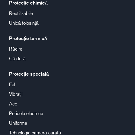
Protecție chimică
Reutilizabile
Unică folosință
Protecție termică
Răcire
Căldură
Protecție specială
Fel
Vibrații
Ace
Pericole electrice
Uniforme
Tehnologie cameră curată