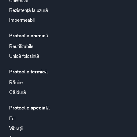
Universal
Rezistență la uzură
Impermeabil
Protecție chimică
Reutilizabile
Unică folosință
Protecție termică
Răcire
Căldură
Protecție specială
Fel
Vibrații