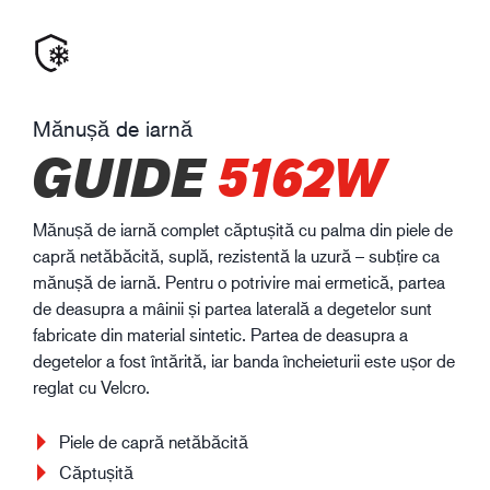
Mănușă de iarnă
GUIDE
5162W
Mănușă de iarnă complet căptușită cu palma din piele de
capră netăbăcită, suplă, rezistentă la uzură – subțire ca
mănușă de iarnă. Pentru o potrivire mai ermetică, partea
de deasupra a mâinii și partea laterală a degetelor sunt
fabricate din material sintetic. Partea de deasupra a
degetelor a fost întărită, iar banda încheieturii este ușor de
reglat cu Velcro.
Piele de capră netăbăcită
Căptușită