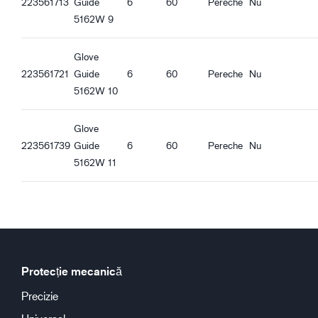
223561713
Guide
6
60
Pereche
Nu
5162W 9
Glove
223561721
Guide
6
60
Pereche
Nu
5162W 10
Glove
223561739
Guide
6
60
Pereche
Nu
5162W 11
Protecție mecanică
Precizie