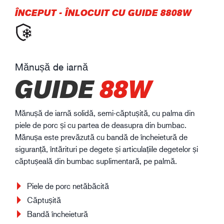
ÎNCEPUT
-
ÎNLOCUIT CU GUIDE 8808W
Mănușă de iarnă
GUIDE
88W
Mănușă de iarnă solidă, semi-căptușită, cu palma din
piele de porc și cu partea de deasupra din bumbac.
Mănușa este prevăzută cu bandă de încheietură de
siguranță, întărituri pe degete și articulațiile degetelor și
căptușeală din bumbac suplimentară, pe palmă.
Piele de porc netăbăcită
Căptușită
Bandă încheietură