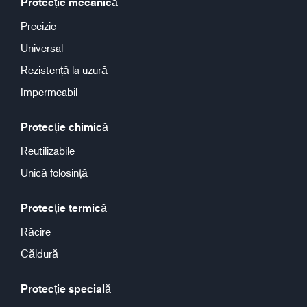
Protecție mecanică
Precizie
Universal
Rezistență la uzură
Impermeabil
Protecție chimică
Reutilizabile
Unică folosință
Protecție termică
Răcire
Căldură
Protecție specială