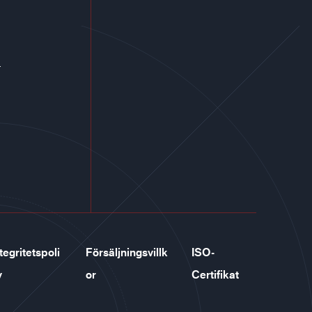
r
tegritetspoli
Försäljningsvillk
ISO-
y
or
Certifikat