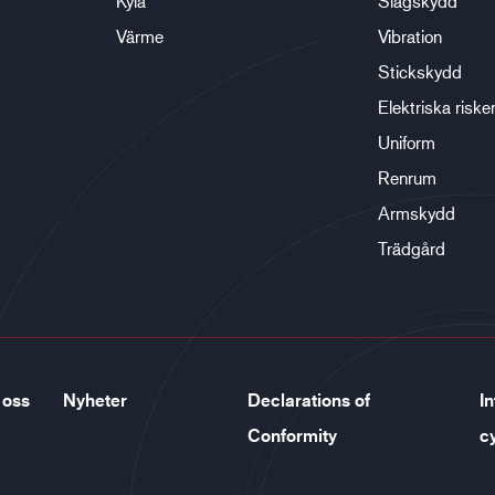
Kyla
Slagskydd
Värme
Vibration
Stickskydd
Elektriska riske
Uniform
Renrum
Armskydd
Trädgård
 oss
Nyheter
Declarations of
In
Conformity
c