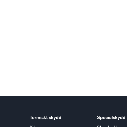
Bygg- och anläggning
Lo
Termiskt skydd
Specialskydd