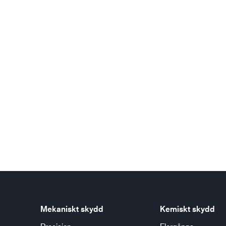
Olje- och gasindustri
Mekaniskt skydd
Kemiskt skydd