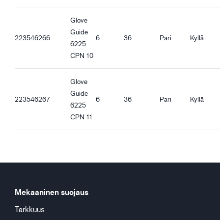
REACH-yhteensopiva
Glove
Ergonomiset ominaisuudet
Guide
Tiivis istuvuus
223546266
6
36
Pari
Kyllä
6225
Neulottu ranneke
CPN 10
Hyvä kuivapito
Hyvä märkäpito
Glove
Guide
223546267
6
36
Pari
Kyllä
6225
CPN 11
Mekaaninen suojaus
Tarkkuus