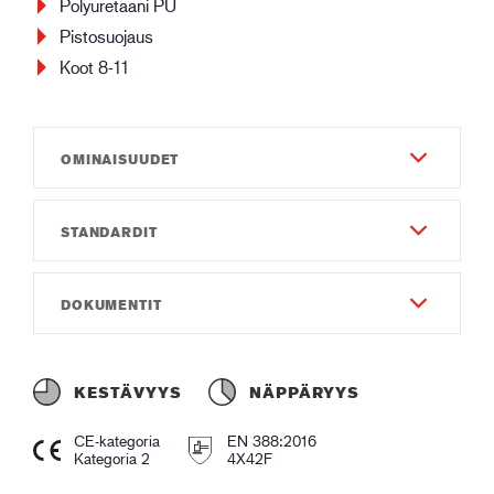
Polyuretaani PU
Pistosuojaus
Koot 8-11
OMINAISUUDET
STANDARDIT
Kestävyys
6
EN 388:2016
DOKUMENTIT
Näppäryys
4X42F
3
Käyttöohjeet
Gauge
Instruction of use GUIDE 6225 CPN.pdf
KESTÄVYYS
NÄPPÄRYYS
Gauge13
Vaatimustenmukaisuusvakuutus
CE-kategoria
EN 388:2016
Materiaali ja Rakenne - Ulkopuoli
Declaration of Conformity GUIDE 6225 CPN.pdf
Kategoria 2
4X42F
Polyurethane (PU)