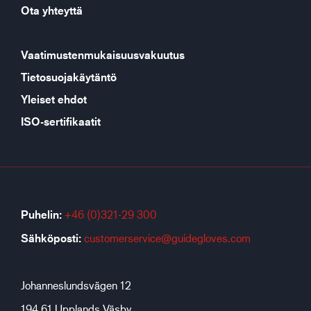
Ota yhteyttä
Vaatimustenmukaisuusvakuutus
Tietosuojakäytäntö
Yleiset ehdot
ISO-sertifikaatit
Puhelin:
+46 (0)321-29 300
Sähköposti:
customerservice@guidegloves.com
Johanneslundsvägen 12
194 61 Upplands Väsby