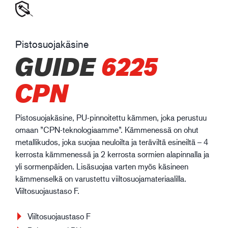
Pistosuojakäsine
GUIDE
6225
CPN
Pistosuojakäsine, PU-pinnoitettu kämmen, joka perustuu
omaan ”CPN-teknologiaamme”. Kämmenessä on ohut
metallikudos, joka suojaa neuloilta ja teräviltä esineiltä – 4
kerrosta kämmenessä ja 2 kerrosta sormien alapinnalla ja
yli sormenpäiden. Lisäsuojaa varten myös käsineen
kämmenselkä on varustettu viiltosuojamateriaalilla.
Viiltosuojaustaso F.
Viiltosuojaustaso F