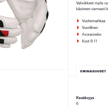
Vahvikkeet myös rys
Rakentaminen ja
Lo
käsineen varmasti 
rakennusteollisuus
Vuohennahkaa
Vuorillinen
Avoranneke
Koot 8-11
OMINAISUUDET
Kestävyys
6