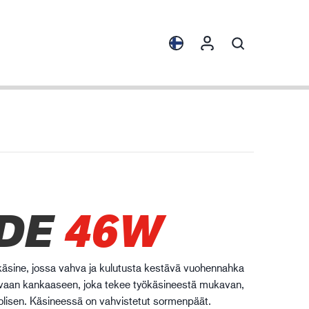
alluksia
Tuotekokoelmat
ENVI™
HXFIBR™
nepajateollisuus
DE
46W
O.T.™
SPARX™
VIBRO™
vikäsine, jossa vahva ja kulutusta kestävä vuohennahka
XLNT™
tavaan kankaaseen, joka tekee työkäsineestä mukavan,
olisen. Käsineessä on vahvistetut sormenpäät.