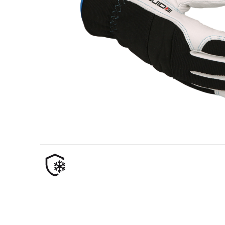
Öljy- ja kaasuteollisuus