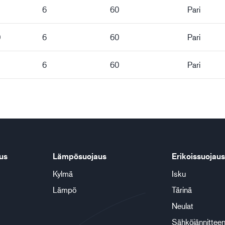
6
60
Pari
0
6
60
Pari
6
60
Pari
us
Lämpösuojaus
Erikoissuojaus
Kylmä
Isku
Lämpö
Tärinä
Neulat
Sähköjännitteen