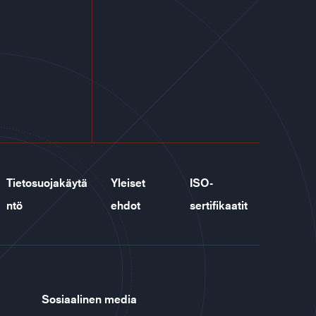
Tietosuojakäytä
Yleiset
ISO-
ntö
ehdot
sertifikaatit
Sosiaalinen media