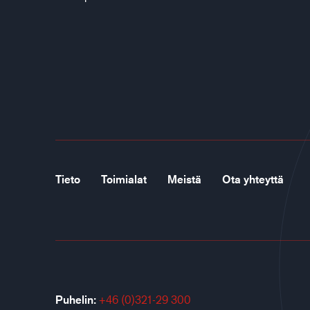
Tieto
Toimialat
Meistä
Ota yhteyttä
Puhelin:
+46 (0)321-29 300