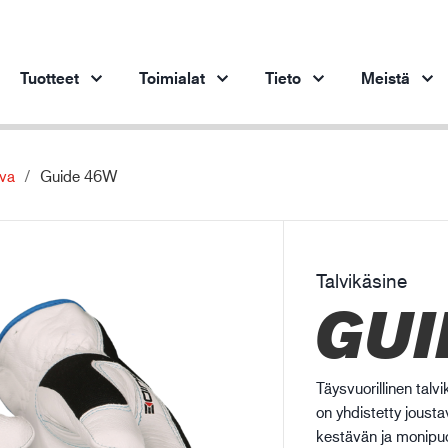
Tuotteet
Toimialat
Tieto
Meistä
iva
Guide 46W
Tuotteet toimialoittain
Innovaatio
Oiv
Ajoneuvoteollisuus
Innovatiiviset tuotteemme
Terästeollisuus
Talvikäsine
Terästeollisuus
Ko
GUI
Konepajateollisuus
Öljy- ja kaasuteollisuus
Rakentaminen ja rakennusteollisuus
Täysvuorillinen tal
Logistiikka
on yhdistetty jous
kestävän ja monipu