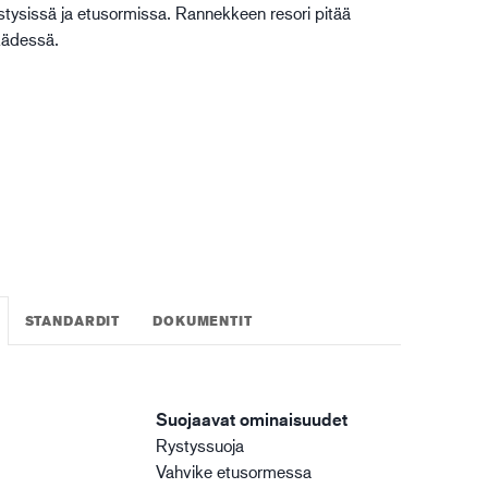
tysissä ja etusormissa. Rannekkeen resori pitää
gistiikka
kädessä.
STANDARDIT
DOKUMENTIT
Suojaavat ominaisuudet
Rystyssuoja
Vahvike etusormessa