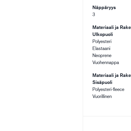
Näppäryys
3
Materiaali ja Rake
Ulkopuoli
Polyesteri
Elastaani
Neoprene
Vuohennappa
Materiaali ja Rake
Sisäpuoli
Polyesteri-fleece
Vuorillinen