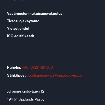
Vaatimustenmukaisuusvakuutus
Tietosuojakäytäntö
Yleiset ehdot
ISO-sertifikaatit
Puhelin:
+46 (0)321-29 300
Sähköposti:
customerservice@guidegloves.com
Johanneslundsvägen 12
194 61 Upplands Väsby