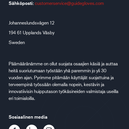
Sähköposti:
customerservice@guidegloves.com
Johanneslundsvägen 12
194 61 Upplands Väsby
Sweden
Päämääränämme on ollut suojata osaajien käsiä ja auttaa
heitä suoriutumaan työstään yhä paremmin jo yli 30
vuoden ajan. Pyrimme pitämään käyttäjät suojattuina ja
terveempinä työssään olemalla nopein, kestävin ja
innovatiivisin huipputason työkäsineiden valmistaja useilla
eri toimialoilla.
Sosiaalinen media