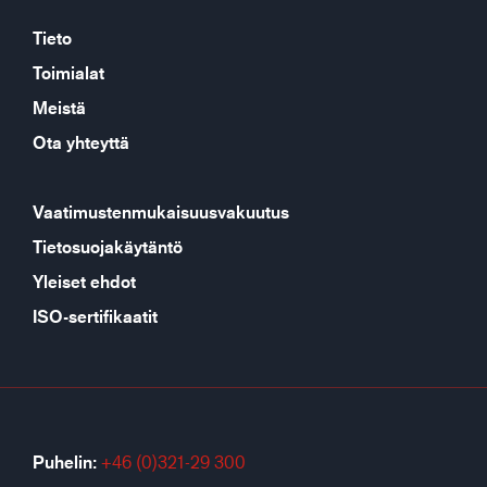
Tieto
Toimialat
Meistä
Ota yhteyttä
Vaatimustenmukaisuusvakuutus
Tietosuojakäytäntö
Yleiset ehdot
ISO-sertifikaatit
Puhelin:
+46 (0)321-29 300