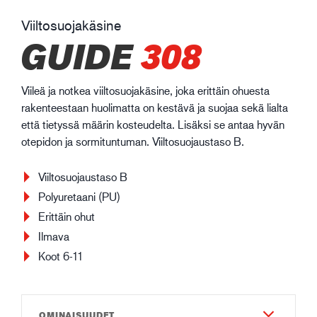
Viiltosuojakäsine
GUIDE
308
Viileä ja notkea viiltosuojakäsine, joka erittäin ohuesta
rakenteestaan huolimatta on kestävä ja suojaa sekä lialta
että tietyssä määrin kosteudelta. Lisäksi se antaa hyvän
otepidon ja sormituntuman. Viiltosuojaustaso B.
Viiltosuojaustaso B
Polyuretaani (PU)
Erittäin ohut
Ilmava
Koot 6-11
OMINAISUUDET