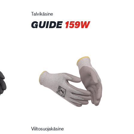
Talvikäsine
GUIDE
159W
Viiltosuojakäsine