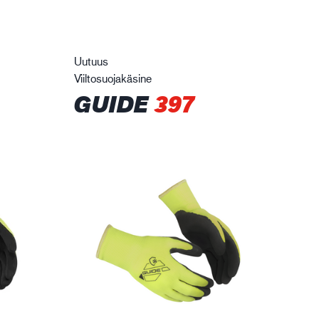
Uutuus
Viiltosuojakäsine
GUIDE
397