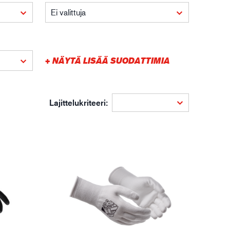
gistiikka
Ei valittuja
+ NÄYTÄ LISÄÄ SUODATTIMIA
Lajittelukriteeri: