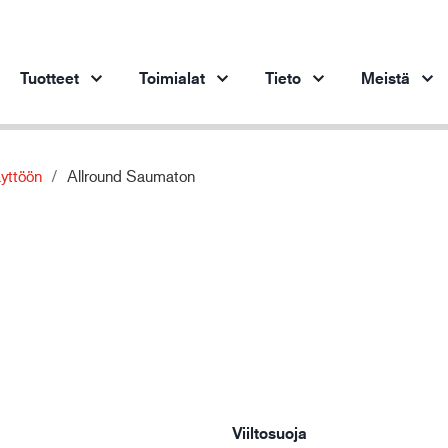
Tuotteet
Toimialat
Tieto
Meistä
äyttöön
Allround Saumaton
Tuotteet toimialoittain
Innovaatio
Oiv
Ajoneuvoteollisuus
Innovatiiviset tuotteemme
Terästeollisuus
Terästeollisuus
Ko
Konepajateollisuus
Öljy- ja kaasuteollisuus
Rakentaminen ja rakennusteollisuus
Logistiikka
Viiltosuoja