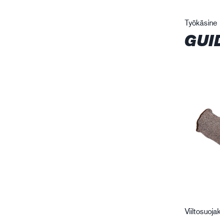
Työkäsine
GUI
Viiltosuoja