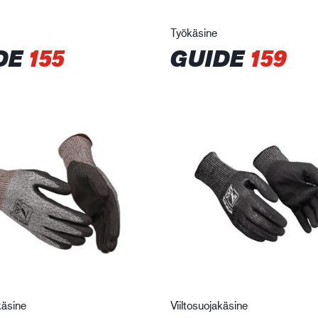
Työkäsine
DE
155
GUIDE
159
käsine
Viiltosuojakäsine