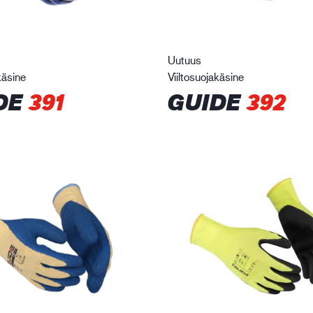
Uutuus
käsine
Viiltosuojakäsine
DE
391
GUIDE
392