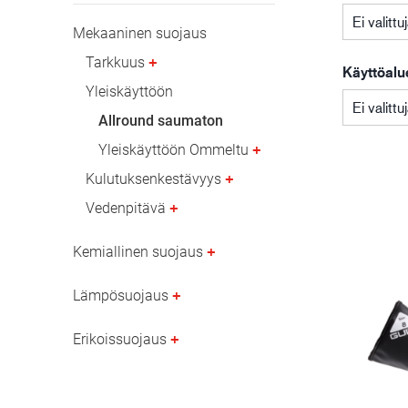
Öljy- ja kaasuteollisuus
Ei valittu
Mekaaninen suojaus
Tarkkuus
Käyttöalu
Yleiskäyttöön
Ei valittu
Allround saumaton
Yleiskäyttöön Ommeltu
Kulutuksenkestävyys
Vedenpitävä
Kemiallinen suojaus
Lämpösuojaus
Erikoissuojaus