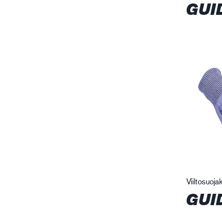
GUI
Viiltosuoja
GUI