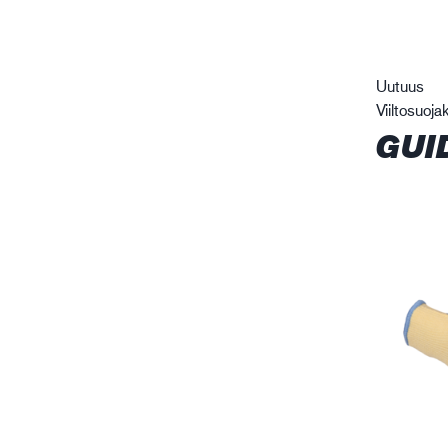
Uutuus
Viiltosuoja
GUI