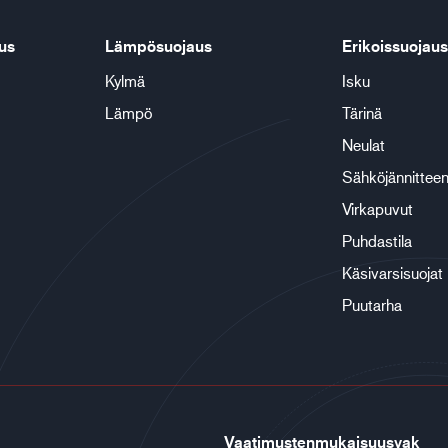
us
Lämpösuojaus
Erikoissuojaus
Kylmä
Isku
Lämpö
Tärinä
Neulat
Sähköjännitteen
Virkapuvut
Puhdastila
Käsivarsisuojat
Puutarha
Vaatimustenmukaisuusvak