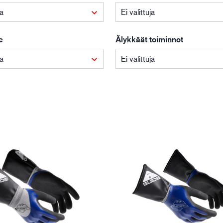
Rakentaminen ja
Lo
ja
Ei valittuja
rakennusteollisuus
e
Älykkäät toiminnot
ja
Ei valittuja