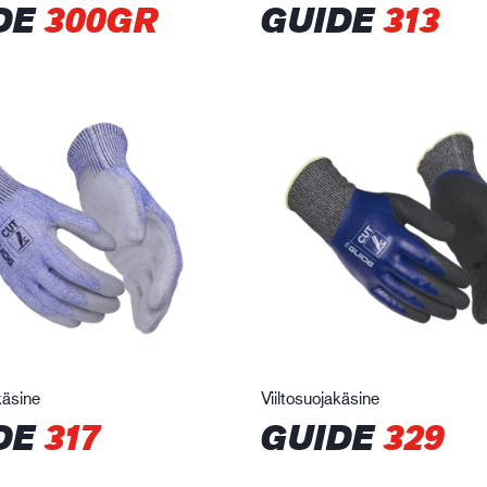
DE
300GR
GUIDE
313
käsine
Viiltosuojakäsine
DE
317
GUIDE
329