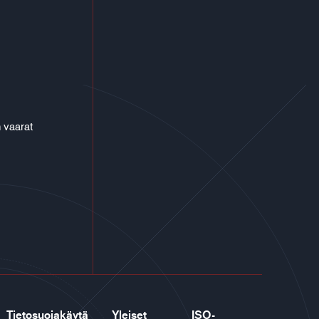
 vaarat
Tietosuojakäytä
Yleiset
ISO-