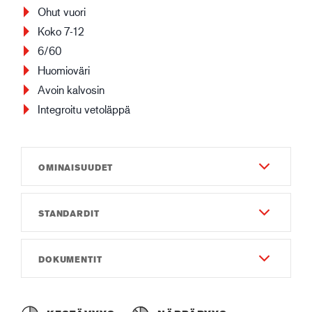
Ohut vuori
Koko 7-12
6/60
Huomioväri
Avoin kalvosin
Integroitu vetoläppä
OMINAISUUDET
STANDARDIT
Kestävyys
5
EN 388:2016
DOKUMENTIT
Näppäryys
2142X
7
Käyttöohjeet
EN 511:2006
Materiaali ja Rakenne - Ulkopuoli
Instruction of use GUIDE 4140.pdf
111