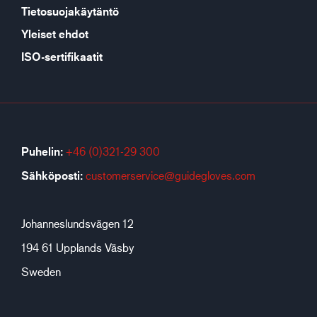
Tietosuojakäytäntö
Yleiset ehdot
ISO-sertifikaatit
Puhelin:
+46 (0)321-29 300
Sähköposti:
customerservice@guidegloves.com
Johanneslundsvägen 12
194 61 Upplands Väsby
Sweden