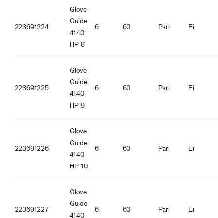
Tuulenpitävä
Glove
Vedenpitävä
Guide
223691224
6
60
Pari
Ei
Avoranneke
4140
Resoriranneke
HP 8
Kosketusnäyttötoiminto
Hi-Vis-materiaali
Glove
Hyvä märkäpito
Guide
223691225
6
60
Pari
Ei
4140
HP 9
Glove
Guide
223691226
6
60
Pari
Ei
4140
HP 10
Glove
Guide
223691227
6
60
Pari
Ei
4140