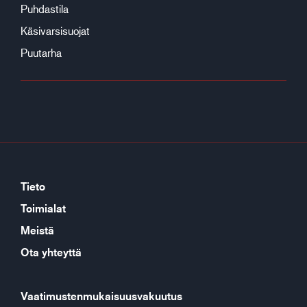
Puhdastila
Käsivarsisuojat
Puutarha
Tieto
Toimialat
Meistä
Ota yhteyttä
Vaatimustenmukaisuusvakuutus