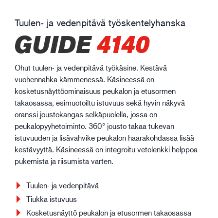
Tuulen- ja vedenpitävä työskentelyhanska
GUIDE
4140
Ohut tuulen- ja vedenpitävä työkäsine. Kestävä
vuohennahka kämmenessä. Käsineessä on
kosketusnäyttöominaisuus peukalon ja etusormen
takaosassa, esimuotoiltu istuvuus sekä hyvin näkyvä
oranssi joustokangas selkäpuolella, jossa on
peukalopyyhetoiminto. 360° jousto takaa tukevan
istuvuuden ja lisävahvike peukalon haarakohdassa lisää
kestävyyttä. Käsineessä on integroitu vetolenkki helppoa
pukemista ja riisumista varten.
Tuulen- ja vedenpitävä
Tiukka istuvuus
Kosketusnäyttö peukalon ja etusormen takaosassa