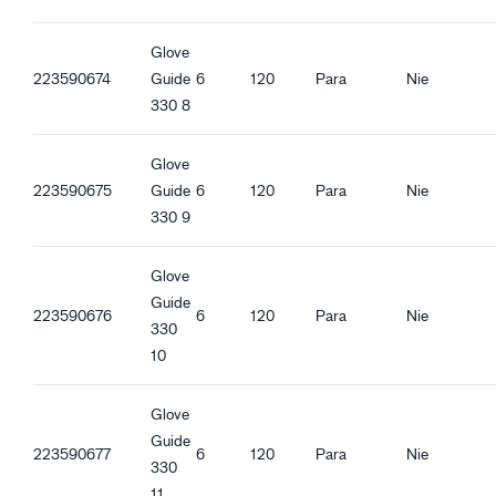
Oeko-Tex Confidence in textiles
Glove
Cechy ergonomiczne
223590674
Guide
6
120
Para
Nie
Ścisłe dopasowanie
330 8
Oddychające
Mankiet dzianinowy
Glove
Funkcja umożliwiająca wskazywanie na ekranie
223590675
Guide
6
120
Para
Nie
Dobra chwytliwość w stanie suchym
330 9
Dobra chwytliwość w stanie mokrym
Dobry chwyt zaolejonych przedmiotów
Glove
Guide
223590676
6
120
Para
Nie
330
10
Glove
Guide
223590677
6
120
Para
Nie
330
11