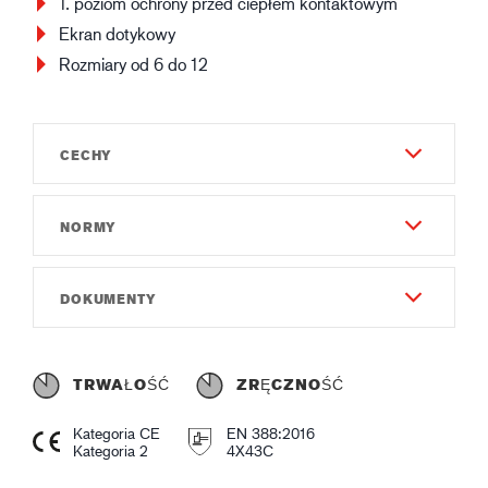
1. poziom ochrony przed ciepłem kontaktowym
Ekran dotykowy
Rozmiary od 6 do 12
CECHY
NORMY
Trwałość
7
EN 388:2016
DOKUMENTY
Zręczność
4X43C
7
Instrukcja dla użytkownika
EN 407:2020
Gauge
Instruction of use GUIDE 330.pdf
X1XXXX
TRWAŁOŚĆ
ZRĘCZNOŚĆ
Gauge18
Deklaracja zgodności
Kategoria CE
EN 388:2016
Materiał i Konstrukcja - Zewnętrzna
Declaration of Conformity GUIDE 330.pdf
Kategoria 2
4X43C
Nitryl