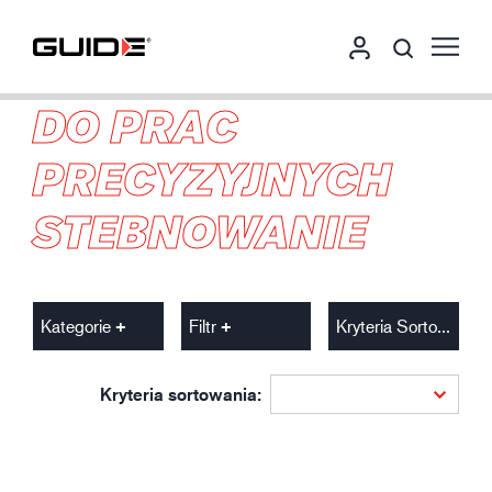
DO PRAC
PRECYZYJNYCH
STEBNOWANIE
Kategorie
Filtr
Kryteria Sortowania
Kryteria sortowania: