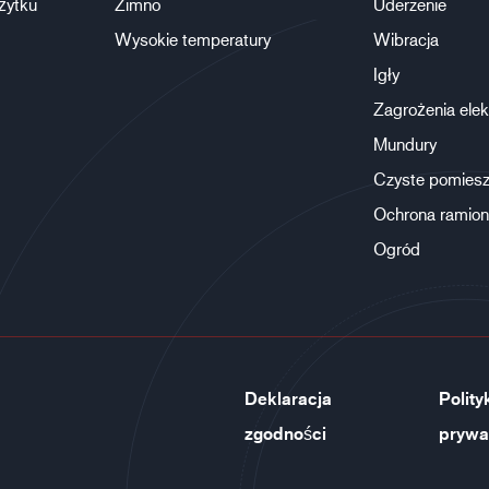
żytku
Zimno
Uderzenie
Wysokie temperatury
Wibracja
Igły
Zagrożenia elek
Mundury
Czyste pomiesz
Ochrona ramion
Ogród
Deklaracja
Polity
zgodności
prywa