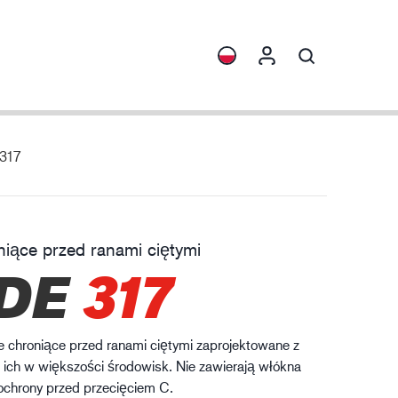
 317
ormacje
Kolekcje
rona przed chemikaliami
ENVI™
HXFIBR™
iące przed ranami ciętymi
zemysł maszynowy
DE
317
O.T.™
SPARX™
VIBRO™
e chroniące przed ranami ciętymi zaprojektowane z
XLNT™
 ich w większości środowisk. Nie zawierają włókna
ochrony przed przecięciem C.