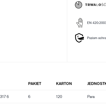
TRWAŁOŚ
EN 420:200
Poziom ochro
PAKIET
KARTON
JEDNOST
 317 6
6
120
Para