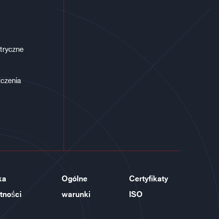
tryczne
czenia
ka
Ogólne
Certyfikaty
tności
warunki
ISO