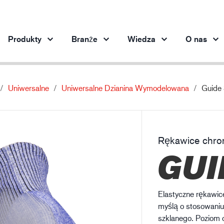
Produkty
Branże
Wiedza
O nas
Uniwersalne
Uniwersalne Dzianina Wymodelowana
Guide
Produkty według branży
Innowacja
Inf
Motoryzacja
Nasze innowacyjne produkty
Och
Stalownictwo
Rękawice chron
Stalownictwo
Pr
GUI
Przemysł maszynowy
Przemysł naftowo-gazowy
Budownictwo
Elastyczne rękawic
Logistyka
myślą o stosowaniu
szklanego. Poziom 