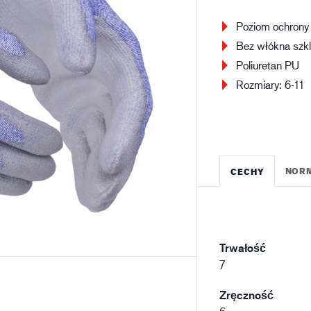
Budownictwo
Lo
Poziom ochrony
Bez włókna szk
Poliuretan PU
Rozmiary: 6-11
NOR
CECHY
Trwałość
7
Zręczność