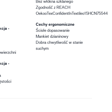
Bez włókna szklanego
Zgodność z REACH
OekooTexConfidentInTextileo15HCN75544
Cechy ergonomiczne
kcja -
Ścisłe dopasowanie
Mankiet dzianinowy
Dobra chwytliwość w stanie
suchym
owierzchni
kcja -
a
ęstości