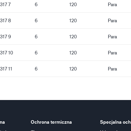
317 7
6
120
Para
 317 8
6
120
Para
 317 9
6
120
Para
 317 10
6
120
Para
317 11
6
120
Para
na
Ochrona termiczna
Specjalna och