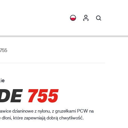
 755
ormacje
Kolekcje
rona przed chemikaliami
ENVI™
HXFIBR™
ie
zemysł maszynowy
DE
755
O.T.™
SPARX™
VIBRO™
ękawice dzianinowe z nylonu, z gruzełkami PCW na
XLNT™
 dłoni, które zapewniają dobrą chwytliwość.