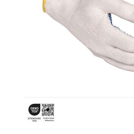
Przemysł naftowo-gazowy