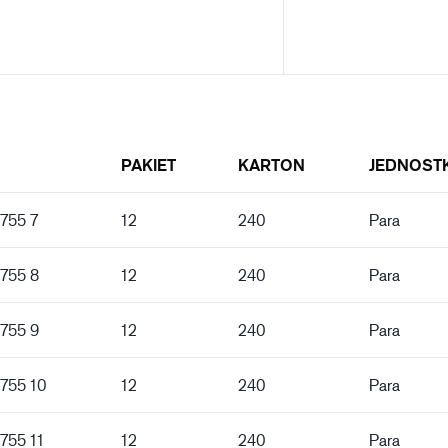
PAKIET
KARTON
JEDNOST
 755 7
12
240
Para
 755 8
12
240
Para
 755 9
12
240
Para
 755 10
12
240
Para
 755 11
12
240
Para