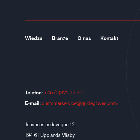
Wiedza
Branże
O nas
Kontakt
Telefon:
+46 (0)321-29 300
E-mail:
customerservice@guidegloves.com
Johanneslundsvägen 12
194 61 Upplands Väsby