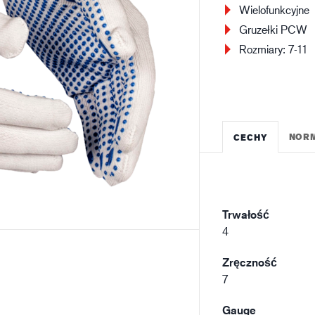
Wielofunkcyjne
Budownictwo
Lo
Gruzełki PCW
Rozmiary: 7-11
NOR
CECHY
Trwałość
4
Zręczność
7
Gauge