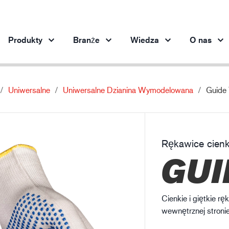
Produkty
Branże
Wiedza
O nas
Uniwersalne
Uniwersalne Dzianina Wymodelowana
Guide
Produkty według branży
Innowacja
Inf
Motoryzacja
Nasze innowacyjne produkty
Och
Stalownictwo
Rękawice cienk
Stalownictwo
Pr
GUI
Przemysł maszynowy
Przemysł naftowo-gazowy
Budownictwo
Cienkie i giętkie r
Logistyka
wewnętrznej stronie