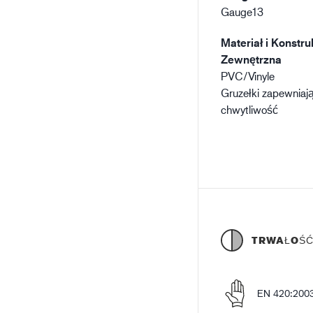
Gauge13
Materiał i Konstru
Zewnętrzna
PVC/Vinyle
Gruzełki zapewniaj
chwytliwość
TRWAŁOŚ
EN 420:200