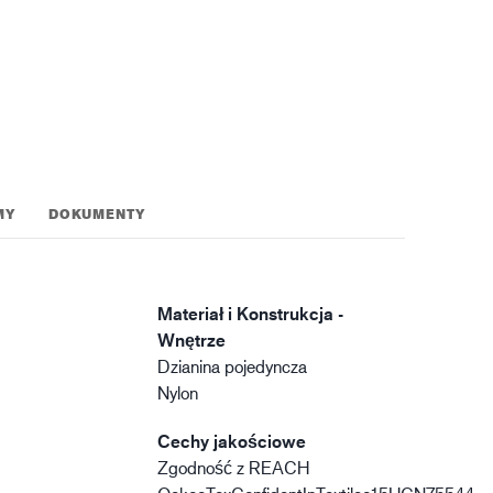
gistyka
MY
DOKUMENTY
Materiał i Konstrukcja -
Wnętrze
Dzianina pojedyncza
Nylon
Cechy jakościowe
Zgodność z REACH