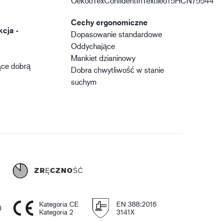
OekooTexConfidentInTextileo15HCN75544
Cechy ergonomiczne
kcja -
Dopasowanie standardowe
Oddychające
Mankiet dzianinowy
ące dobrą
Dobra chwytliwość w stanie
suchym
Ć
ZRĘCZNOŚĆ
Kategoria CE
EN 388:2016
3
Kategoria 2
3141X