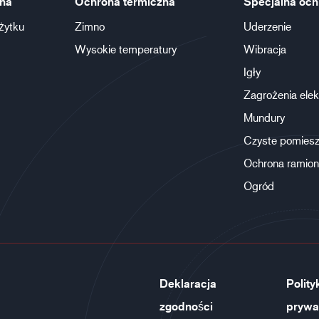
na
Ochrona termiczna
Specjalna och
żytku
Zimno
Uderzenie
Wysokie temperatury
Wibracja
Igły
Zagrożenia elek
Mundury
Czyste pomiesz
Ochrona ramion
Ogród
Deklaracja
Polity
zgodności
prywa