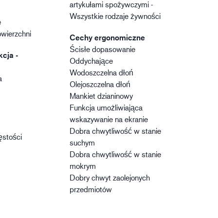
artykułami spożywczymi -
Wszystkie rodzaje żywności
e
owierzchni
Cechy ergonomiczne
Ścisłe dopasowanie
kcja -
Oddychające
Wodoszczelna dłoń
a
Olejoszczelna dłoń
Mankiet dzianinowy
Funkcja umożliwiająca
wskazywanie na ekranie
Dobra chwytliwość w stanie
ęstości
suchym
Dobra chwytliwość w stanie
mokrym
Dobry chwyt zaolejonych
przedmiotów