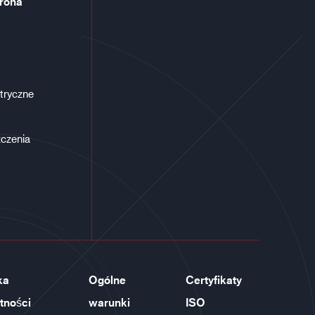
rona
tryczne
czenia
ka
Ogólne
Certyfikaty
tności
warunki
ISO