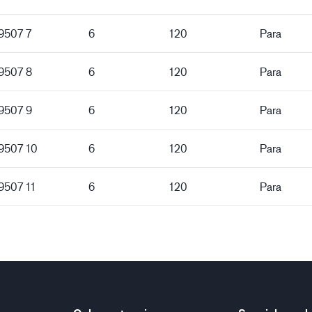
9507 7
6
120
Para
 9507 8
6
120
Para
 9507 9
6
120
Para
 9507 10
6
120
Para
9507 11
6
120
Para