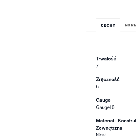
NOR
CECHY
Trwałość
7
Zręczność
6
Gauge
Gauge18
Materiał i Konstru
Zewnętrzna
Nitryl