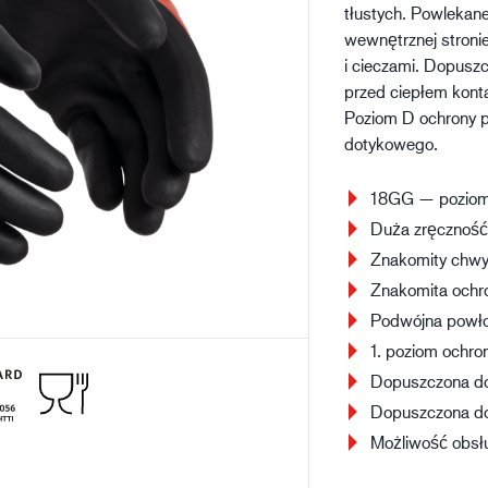
tłustych. Powlekan
Budownictwo
Lo
wewnętrznej stroni
i cieczami. Dopusz
przed ciepłem kont
Poziom D ochrony p
dotykowego.
18GG — poziom 
Duża zręczność
Znakomity chwyt
Znakomita ochro
Podwójna powło
1. poziom ochr
Dopuszczona do
Dopuszczona do
Możliwość obsł