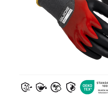
Przemysł naftowo-gazowy