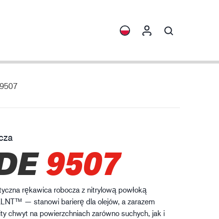
 9507
ormacje
Kolekcje
rona przed chemikaliami
ENVI™
HXFIBR™
cza
zemysł maszynowy
DE
9507
O.T.™
SPARX™
VIBRO™
styczna rękawica robocza z nitrylową powłoką
XLNT™
LNT™ — stanowi barierę dla olejów, a zarazem
ty chwyt na powierzchniach zarówno suchych, jak i