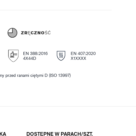
Ć
ZRĘCZNOŚĆ
E
EN 388:2016
EN 407:2020
4X44D
X1XXXX
ny przed ranami ciętymi D (ISO 13997)
KA
DOSTĘPNE W PARACH/SZT.