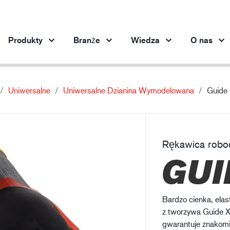
Produkty
Branże
Wiedza
O nas
Uniwersalne
Uniwersalne Dzianina Wymodelowana
Guide
Produkty według branży
Innowacja
Inf
Motoryzacja
Nasze innowacyjne produkty
Och
Stalownictwo
Rękawica robo
Stalownictwo
Pr
GUI
Przemysł maszynowy
Przemysł naftowo-gazowy
Budownictwo
Bardzo cienka, ela
Logistyka
z tworzywa Guide X
gwarantuje znakomi